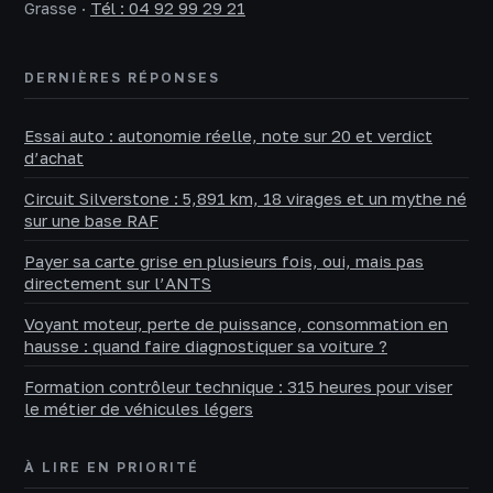
Grasse
·
Tél : 04 92 99 29 21
DERNIÈRES RÉPONSES
Essai auto : autonomie réelle, note sur 20 et verdict
d’achat
Circuit Silverstone : 5,891 km, 18 virages et un mythe né
sur une base RAF
Payer sa carte grise en plusieurs fois, oui, mais pas
directement sur l’ANTS
Voyant moteur, perte de puissance, consommation en
hausse : quand faire diagnostiquer sa voiture ?
Formation contrôleur technique : 315 heures pour viser
le métier de véhicules légers
À LIRE EN PRIORITÉ