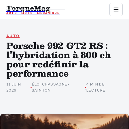
TorqueMag
AUTO · MOTO · MÉCANIQUE
Auto
Moto
AUTO
Porsche 992 GT2 RS :
l’hybridation à 800 ch
Mécanique
pour redéfinir la
Sports mécaniques
performance
Assurance
11 JUIN
ÉLOI CHASSAGNE-
4 MIN DE
·
·
2026
SAINTON
LECTURE