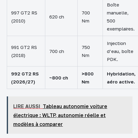
Boîte
997 GT2 RS
700
manuelle,
620 ch
(2010)
Nm
500
exemplaires.
Injection
991 GT2 RS
750
700 ch
d’eau, boîte
(2018)
Nm
PDK.
992 GT2 RS
>800
Hybridation,
~800 ch
(2026/27)
Nm
aéro active.
LIRE AUSSI
Tableau autonomie voiture
électrique : WLTP, autonomie réelle et
modèles à comparer