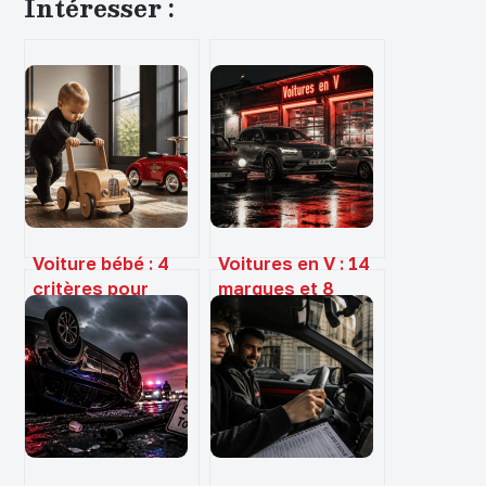
Intéresser :
Voiture bébé : 4
Voitures en V : 14
critères pour
marques et 8
choisir le bon
modèles pour
modèle et
briller au Petit
sécuriser ses
Bac et aux quiz
premiers
déplacements