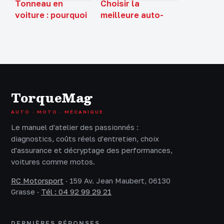
Tonneau en
Choisir la
voiture : pourquoi
meilleure auto-
la vitesse et le
école à Bordeaux
centre de gravité
: 3 critères pour
dictent votre
réussir son
survie
permis
TorqueMag
AUTO · MOTO · MÉCANIQUE
Le manuel d'atelier des passionnés :
diagnostics, coûts réels d'entretien, choix
d'assurance et décryptage des performances,
voitures comme motos.
RC Motorsport
·
159 Av. Jean Maubert, 06130
Grasse
·
Tél : 04 92 99 29 21
DERNIÈRES RÉPONSES