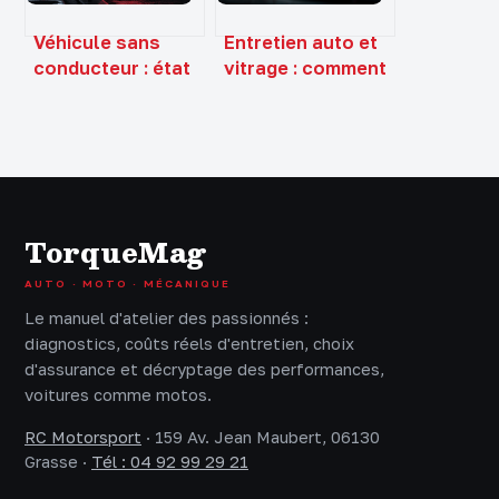
Véhicule sans
Entretien auto et
conducteur : état
vitrage : comment
des lieux,
Abglass optimise
réglementation et
votre budget et
limites
votre sécurité
technologiques
TorqueMag
AUTO · MOTO · MÉCANIQUE
Le manuel d'atelier des passionnés :
diagnostics, coûts réels d'entretien, choix
d'assurance et décryptage des performances,
voitures comme motos.
RC Motorsport
·
159 Av. Jean Maubert, 06130
Grasse
·
Tél : 04 92 99 29 21