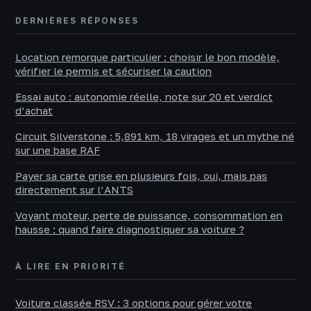
DERNIÈRES RÉPONSES
Location remorque particulier : choisir le bon modèle,
vérifier le permis et sécuriser la caution
Essai auto : autonomie réelle, note sur 20 et verdict
d’achat
Circuit Silverstone : 5,891 km, 18 virages et un mythe né
sur une base RAF
Payer sa carte grise en plusieurs fois, oui, mais pas
directement sur l’ANTS
Voyant moteur, perte de puissance, consommation en
hausse : quand faire diagnostiquer sa voiture ?
À LIRE EN PRIORITÉ
Voiture classée RSV : 3 options pour gérer votre