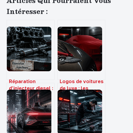
Articles Qui Pourraient Vous
Intéresser :
Réparation
Logos de voitures
d’injecteur diesel :
de luxe : les
du diagnostic à 20
secrets derrière
€ au
les emblèmes de
remplacement
prestige
complet à 1500 €