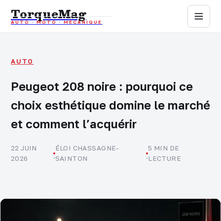
TorqueMag
AUTO · MOTO · MÉCANIQUE
Auto
Moto
AUTO
Peugeot 208 noire : pourquoi ce
Mécanique
choix esthétique domine le marché
Sports mécaniques
et comment l’acquérir
Assurance
22 JUIN
ÉLOI CHASSAGNE-
5 MIN DE
·
·
2026
SAINTON
LECTURE