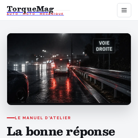
TorqueMag
AUTO · MOTO · MÉCANIQUE
Auto
Moto
Mécanique
Sports mécaniques
Assurance
LE MANUEL D'ATELIER
La bonne réponse