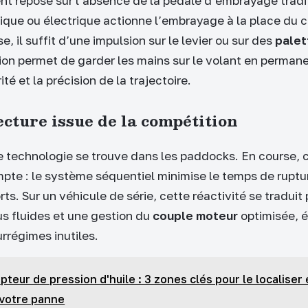
t repose sur l’absence de la pédale d’embrayage tradi
que ou électrique actionne l’embrayage à la place du 
e, il suffit d’une impulsion sur le levier ou sur des
palet
ion permet de garder les mains sur le volant en permane
té et la précision de la trajectoire.
cture issue de la compétition
te technologie se trouve dans les paddocks. En course,
pte : le système séquentiel minimise le temps de ruptu
ts. Sur un véhicule de série, cette réactivité se traduit
us fluides et une gestion du
couple moteur
optimisée, é
rrégimes inutiles.
pteur de pression d'huile : 3 zones clés pour le localiser 
 votre panne