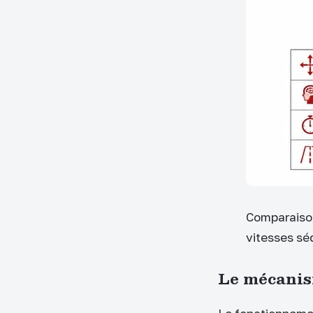
Comparaison
vitesses séq
Le mécanis