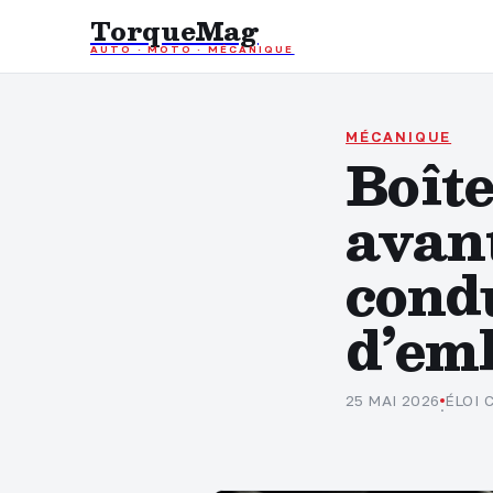
TorqueMag
AUTO · MOTO · MÉCANIQUE
MÉCANIQUE
Boîte
avan
cond
d’em
25 MAI 2026
ÉLOI
·