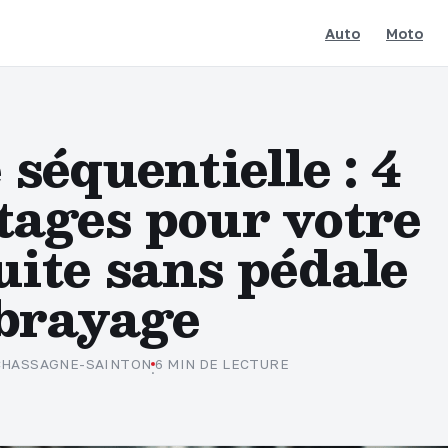
Auto
Moto
 séquentielle : 4
tages pour votre
uite sans pédale
brayage
 CHASSAGNE-SAINTON
6 MIN DE LECTURE
·