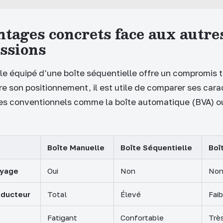
ntages concrets face aux autre
ssions
ule équipé d’une boîte séquentielle offre un compromis 
 son positionnement, il est utile de comparer ses cara
es conventionnels comme la boîte automatique (BVA) ou
Boîte Manuelle
Boîte Séquentielle
Boî
ayage
Oui
Non
No
nducteur
Total
Élevé
Faib
Fatigant
Confortable
Trè