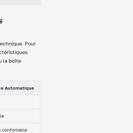
s
technique. Pour
ctéristiques
 la boîte
te Automatique
n
le
s confortable