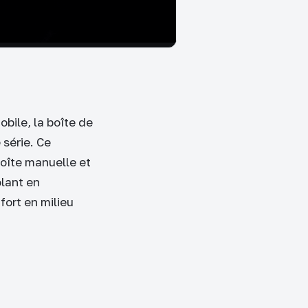
bile, la boîte de
 série. Ce
boîte manuelle et
olant en
ort en milieu