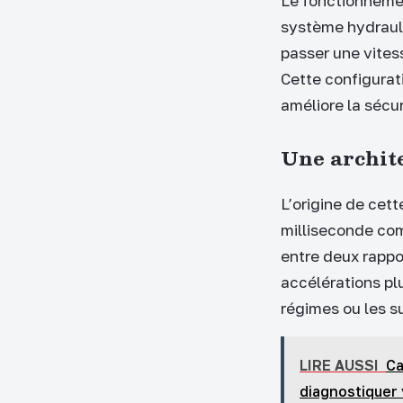
Le fonctionnemen
système hydrauli
passer une vitess
Cette configurat
améliore la sécuri
Une archite
L’origine de cet
milliseconde com
entre deux rappor
accélérations pl
régimes ou les su
LIRE AUSSI
Ca
diagnostiquer