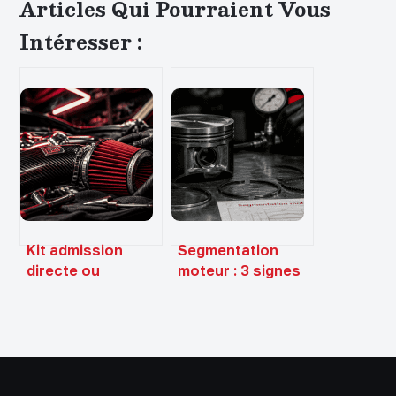
Articles Qui Pourraient Vous
Intéresser :
Kit admission
Segmentation
directe ou
moteur : 3 signes
dynamique : gain
d’usure et les
de puissance réel
risques pour
ou simple effet de
votre bloc
mode ?