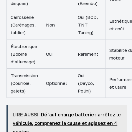
disques)
(Brembo)
Carrosserie
Oui (BCD,
Esthétiqu
(Carénages,
Non
TNT
et coût
tablier)
Tuning)
Électronique
Stabilité d
(Bobine
Oui
Rarement
moteur
d’allumage)
Transmission
Oui
Performan
(Courroie,
Optionnel
(Dayco,
et usure
galets)
Polini)
LIRE AUSSI
Défaut charge batterie : arrêtez le
véhicule, comprenez la cause et agissez en 4
gestes