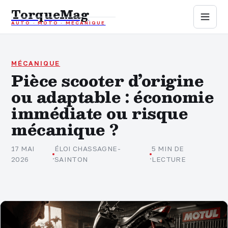
TorqueMag
AUTO · MOTO · MÉCANIQUE
Auto
Moto
MÉCANIQUE
Pièce scooter d’origine
ou adaptable : économie
Mécanique
immédiate ou risque
Sports mécaniques
mécanique ?
Assurance
17 MAI
ÉLOI CHASSAGNE-
5 MIN DE
·
·
2026
SAINTON
LECTURE