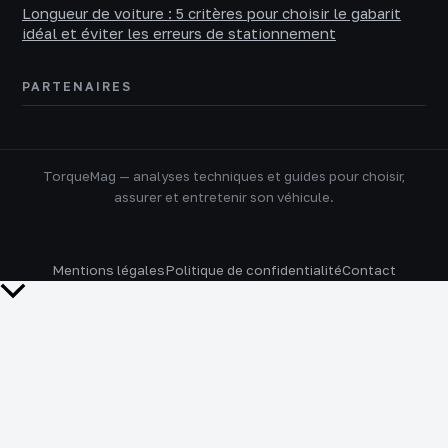
Longueur de voiture : 5 critères pour choisir le gabarit
idéal et éviter les erreurs de stationnement
PARTENAIRES
TorqueMag — analyses techniques et guides pour choisir,
assurer et entretenir son véhicule.
Mentions légales
Politique de confidentialité
Contact
Retour
en
haut