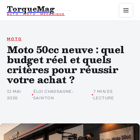
TorqueMag
AUTO · MOTO · MÉCANIQUE
Auto
Moto
MOTO
Moto 50cc neuve : quel
budget réel et quels
Mécanique
critères pour réussir
Sports mécaniques
votre achat ?
Assurance
11 MAI
ÉLOI CHASSAGNE-
7 MIN DE
·
·
2026
SAINTON
LECTURE