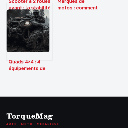
Scooter à 2 roues
Marques de
avant : la stabilité
motos : comment
absolue pour vos
distinguer les
trajets urbains
géants industriels
des légendes
oubliées ?
Quads 4×4 : 4
équipements de
série essentiels
pour franchir tous
les obstacles
TorqueMag
AUTO · MOTO · MÉCANIQUE