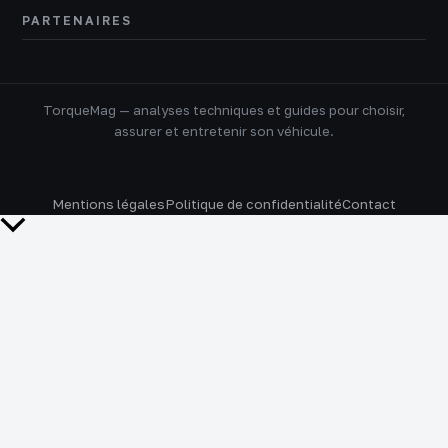
PARTENAIRES
TorqueMag — analyses techniques et guides pour choisir,
assurer et entretenir son véhicule.
Mentions légales
Politique de confidentialité
Contact
Retour
en
haut