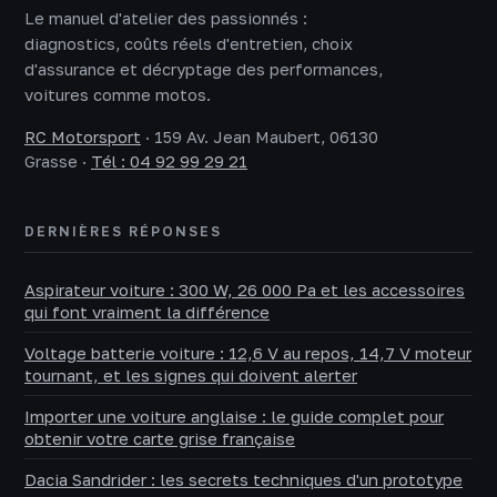
Le manuel d'atelier des passionnés :
diagnostics, coûts réels d'entretien, choix
d'assurance et décryptage des performances,
voitures comme motos.
RC Motorsport
·
159 Av. Jean Maubert, 06130
Grasse
·
Tél : 04 92 99 29 21
DERNIÈRES RÉPONSES
Aspirateur voiture : 300 W, 26 000 Pa et les accessoires
qui font vraiment la différence
Voltage batterie voiture : 12,6 V au repos, 14,7 V moteur
tournant, et les signes qui doivent alerter
Importer une voiture anglaise : le guide complet pour
obtenir votre carte grise française
Dacia Sandrider : les secrets techniques d'un prototype