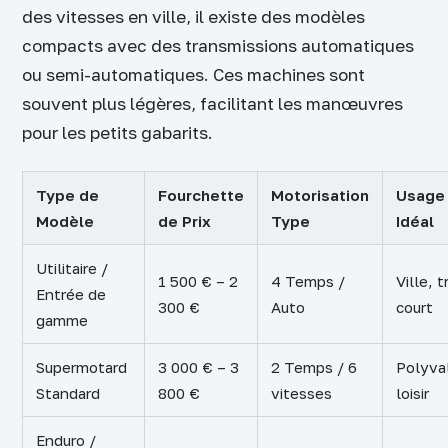
des vitesses en ville, il existe des modèles
compacts avec des transmissions automatiques
ou semi-automatiques. Ces machines sont
souvent plus légères, facilitant les manœuvres
pour les petits gabarits.
Type de
Fourchette
Motorisation
Usage
Modèle
de Prix
Type
Idéal
Utilitaire /
1 500 € – 2
4 Temps /
Ville, t
Entrée de
300 €
Auto
court
gamme
Supermotard
3 000 € – 3
2 Temps / 6
Polyva
Standard
800 €
vitesses
loisir
Enduro /