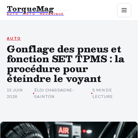
TorqueMag
AUTO · MOTO · MÉCANIQUE
Auto
Moto
AUTO
Gonflage des pneus et
fonction SET TPMS : la
Mécanique
procédure pour
Sports mécaniques
éteindre le voyant
Assurance
13 JUIN
ÉLOI CHASSAGNE-
5 MIN DE
·
·
2026
SAINTON
LECTURE