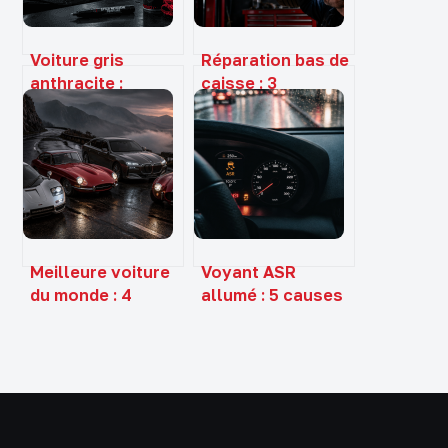
Voiture gris
Réparation bas de
anthracite :
caisse : 3
choisir, entretenir
méthodes pour
et sublimer la
valider votre
teinte de
contrôle
référence
technique
Meilleure voiture
Voyant ASR
du monde : 4
allumé : 5 causes
icônes entre
fréquentes et les
performance pure
réflexes pour
et luxe absolu
éviter la panne
totale