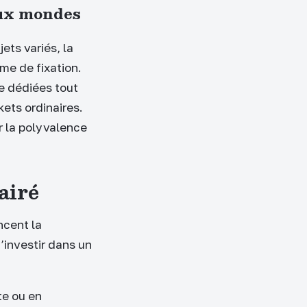
eux mondes
jets variés, la
me de fixation.
e dédiées tout
kets ordinaires.
r la polyvalence
airé
ncent la
’investir dans un
te ou en