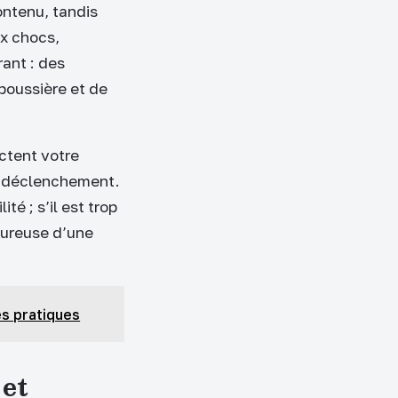
ontenu, tandis
ux chocs,
ant : des
poussière et de
ectent votre
de déclenchement.
té ; s’il est trop
oureuse d’une
es pratiques
 et