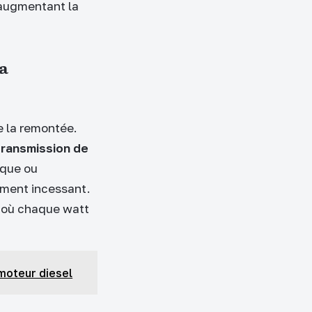
, augmentant la
la
e la remontée.
transmission de
ique ou
nement incessant.
, où chaque watt
moteur diesel