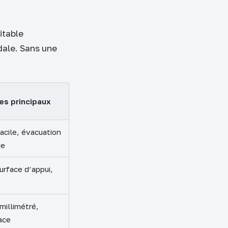
itable
dale. Sans une
es principaux
acile, évacuation
ue
urface d’appui,
millimétré,
ace