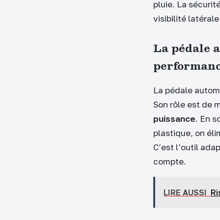
pluie. La sécuri
visibilité latéral
La pédale au
performan
La pédale automa
Son rôle est de m
puissance
. En s
plastique, on él
C’est l’outil ad
compte.
LIRE AUSSI
Ri