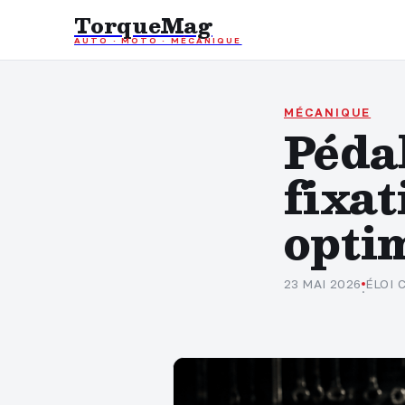
TorqueMag
AUTO · MOTO · MÉCANIQUE
MÉCANIQUE
Pédal
fixat
opti
23 MAI 2026
ÉLOI
·