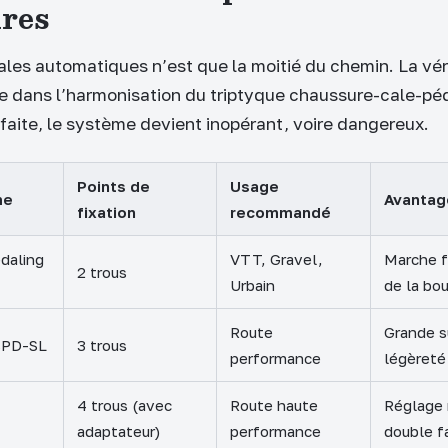
res
les automatiques n’est que la moitié du chemin. La vér
e dans l’harmonisation du triptyque chaussure-cale-pé
rfaite, le système devient inopérant, voire dangereux.
Points de
Usage
me
Avantag
fixation
recommandé
daling
VTT, Gravel,
Marche f
2 trous
Urbain
de la bo
Route
Grande s
SPD-SL
3 trous
performance
légèreté
4 trous (avec
Route haute
Réglage 
adaptateur)
performance
double f