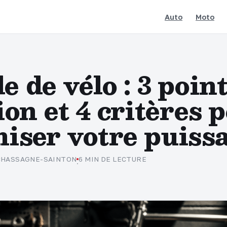
Auto
Moto
e de vélo : 3 poin
ion et 4 critères 
miser votre puiss
 CHASSAGNE-SAINTON
6 MIN DE LECTURE
·