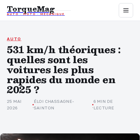
TorqueMag
AUTO · MOTO · MÉCANIQUE
Auto
Moto
AUTO
531 km/h théoriques :
quelles sont les
Mécanique
voitures les plus
Sports mécaniques
rapides du monde en
2025 ?
Assurance
25 MAI
ÉLOI CHASSAGNE-
6 MIN DE
·
·
2026
SAINTON
LECTURE