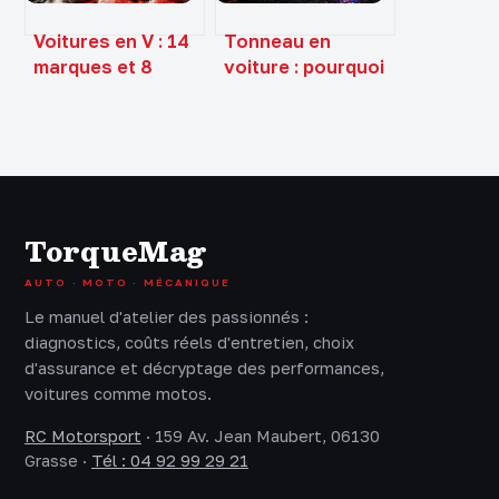
Voitures en V : 14
Tonneau en
marques et 8
voiture : pourquoi
modèles pour
la vitesse et le
briller au Petit
centre de gravité
Bac et aux quiz
dictent votre
survie
TorqueMag
AUTO · MOTO · MÉCANIQUE
Le manuel d'atelier des passionnés :
diagnostics, coûts réels d'entretien, choix
d'assurance et décryptage des performances,
voitures comme motos.
RC Motorsport
·
159 Av. Jean Maubert, 06130
Grasse
·
Tél : 04 92 99 29 21