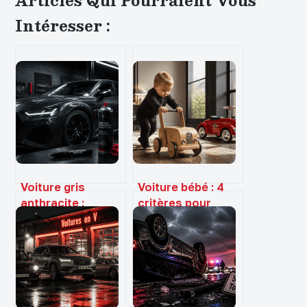
Articles Qui Pourraient Vous
Intéresser :
Voiture gris
Voiture bébé : 4
anthracite :
critères pour
choisir, entretenir
choisir le bon
et sublimer la
modèle et
teinte de
sécuriser ses
référence
premiers
déplacements