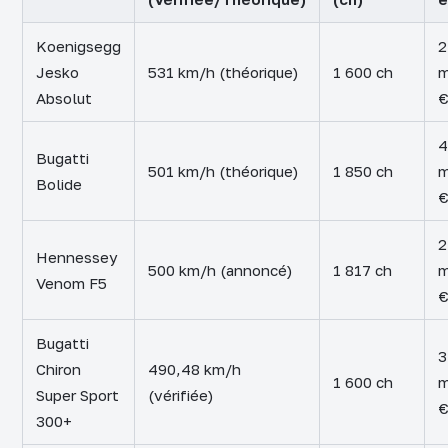
Koenigsegg
2
Jesko
531 km/h (théorique)
1 600 ch
m
Absolut
4
Bugatti
501 km/h (théorique)
1 850 ch
m
Bolide
2
Hennessey
500 km/h (annoncé)
1 817 ch
m
Venom F5
Bugatti
3
Chiron
490,48 km/h
1 600 ch
m
Super Sport
(vérifiée)
300+