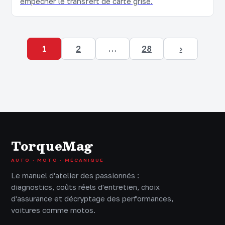
empêcher le transfert de carte grise.
1
2
…
28
›
TorqueMag
AUTO · MOTO · MÉCANIQUE
Le manuel d'atelier des passionnés :
diagnostics, coûts réels d'entretien, choix
d'assurance et décryptage des performances,
voitures comme motos.