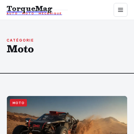
TorqueMag
AUTO · MOTO · MÉCANIQUE
Auto
Moto
CATÉGORIE
Moto
Mécanique
Sports mécaniques
Assurance
MOTO