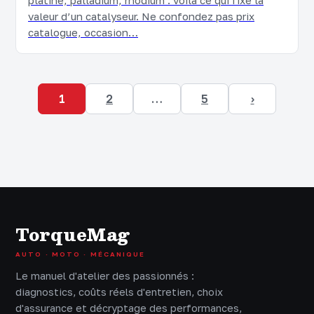
platine, palladium, rhodium : voilà ce qui fixe la
valeur d’un catalyseur. Ne confondez pas prix
catalogue, occasion…
1
2
…
5
›
TorqueMag
AUTO · MOTO · MÉCANIQUE
Le manuel d'atelier des passionnés :
diagnostics, coûts réels d'entretien, choix
d'assurance et décryptage des performances,