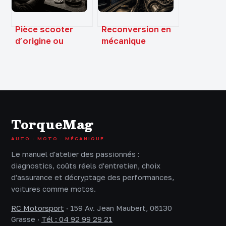
Pièce scooter
Reconversion en
d’origine ou
mécanique
adaptable :
automobile : quel
économie
diplôme choisir à
immédiate ou
30 ou 40 ans ?
risque mécanique
?
TorqueMag
AUTO · MOTO · MÉCANIQUE
Le manuel d'atelier des passionnés :
diagnostics, coûts réels d'entretien, choix
d'assurance et décryptage des performances,
voitures comme motos.
RC Motorsport
·
159 Av. Jean Maubert, 06130
Grasse
·
Tél : 04 92 99 29 21