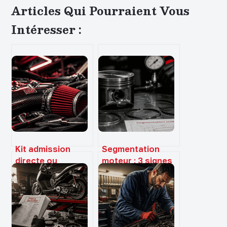
Articles Qui Pourraient Vous
Intéresser :
Kit admission
Segmentation
directe ou
moteur : 3 signes
dynamique : gain
d’usure et les
de puissance réel
risques pour
ou simple effet de
votre bloc
mode ?