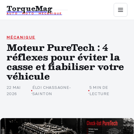
TorqueMag
AUTO · MOTO · MÉCANIQUE
Auto
Moto
MÉCANIQUE
Moteur PureTech : 4
réflexes pour éviter la
Mécanique
casse et fiabiliser votre
Sports mécaniques
véhicule
Assurance
22 MAI
ÉLOI CHASSAGNE-
5 MIN DE
·
·
2026
SAINTON
LECTURE