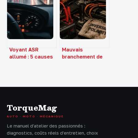
et sublimer la
valider votre
teinte de
contrôle
référence
technique
Voyant ASR
Mauvais
allumé : 5 causes
branchement de
fréquentes et les
batterie : 3
réflexes pour
composants
éviter la panne
critiques menacés
totale
de destruction
immédiate
TorqueMag
AUTO · MOTO · MÉCANIQUE
Le manuel d'atelier des passionnés :
diagnostics, coûts réels d'entretien, choix