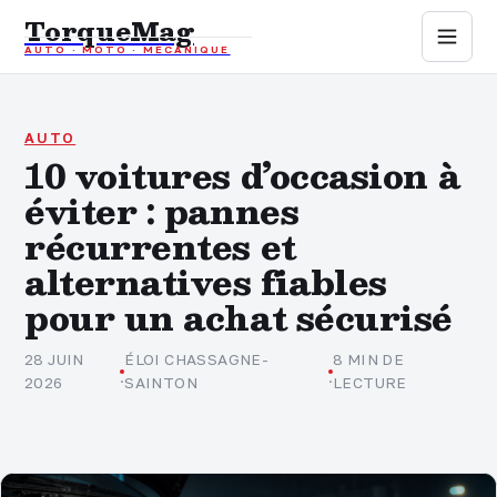
TorqueMag
AUTO · MOTO · MÉCANIQUE
Auto
Moto
AUTO
10 voitures d’occasion à
éviter : pannes
Mécanique
récurrentes et
Sports mécaniques
alternatives fiables
pour un achat sécurisé
Assurance
28 JUIN
ÉLOI CHASSAGNE-
8 MIN DE
·
·
2026
SAINTON
LECTURE