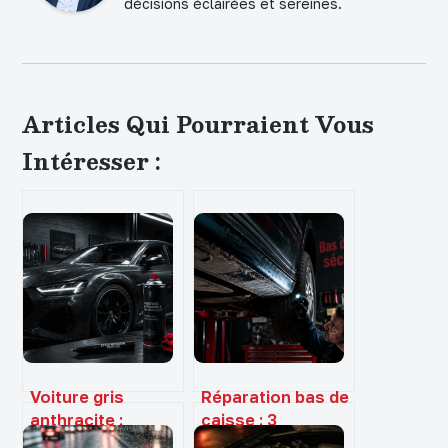
décisions éclairées et sereines.
Articles Qui Pourraient Vous
Intéresser :
Voiture gris
Réparation bas de
anthracite :
caisse : 3
choisir, entretenir
méthodes pour