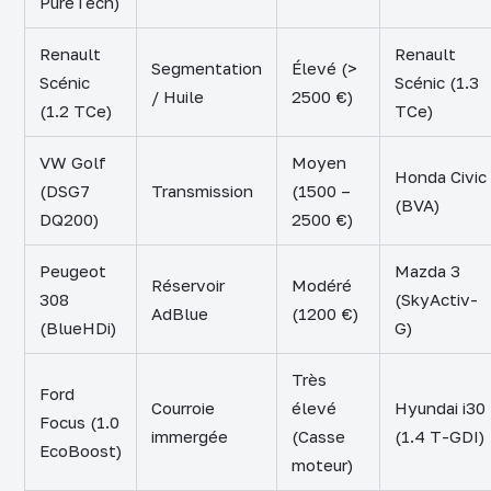
PureTech)
Renault
Renault
Segmentation
Élevé (>
Scénic
Scénic (1.3
/ Huile
2500 €)
(1.2 TCe)
TCe)
VW Golf
Moyen
Honda Civic
(DSG7
Transmission
(1500 –
(BVA)
DQ200)
2500 €)
Peugeot
Mazda 3
Réservoir
Modéré
308
(SkyActiv-
AdBlue
(1200 €)
(BlueHDi)
G)
Très
Ford
Courroie
élevé
Hyundai i30
Focus (1.0
immergée
(Casse
(1.4 T-GDI)
EcoBoost)
moteur)