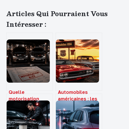
Articles Qui Pourraient Vous
Intéresser :
Quelle
Automobiles
motorisation
américaines : les
choisir
3 piliers de Détroit
aujourd’hui ?
et le guide
Entre contraintes
complet pour
environnementales,
réussir votre