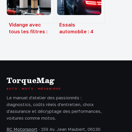
usage réel et
importation
valeur de revente
Vidange avec
Essais
tous les filtres :
automobile : 4
prix, contenu du
critères
forfait et 4 signes
indispensables
d’usure à
pour vérifier
surveiller
l’autonomie et le
confort réel
TorqueMag
AUTO · MOTO · MÉCANIQUE
Le manuel d'atelier des passionnés :
diagnostics, coûts réels d'entretien, choix
d'assurance et décryptage des performances,
voitures comme motos.
RC Motorsport
·
159 Av. Jean Maubert, 06130