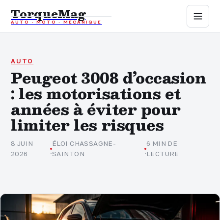
TorqueMag
AUTO · MOTO · MÉCANIQUE
Auto
Moto
AUTO
Peugeot 3008 d’occasion
: les motorisations et
Mécanique
années à éviter pour
Sports mécaniques
limiter les risques
Assurance
8 JUIN
ÉLOI CHASSAGNE-
6 MIN DE
·
·
2026
SAINTON
LECTURE