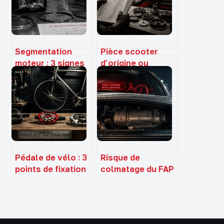
Segmentation
Pièce scooter
moteur : 3 signes
d’origine ou
d’usure et les
adaptable :
risques pour
économie
votre bloc
immédiate ou
risque mécanique
?
Pédale de vélo : 3
Risque de
points de fixation
colmatage du FAP
et 4 critères pour
: 3 réflexes pour
optimiser votre
sauver votre
puissance
moteur diesel