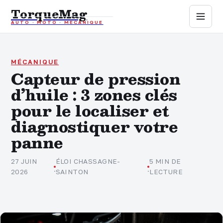
TorqueMag
AUTO · MOTO · MÉCANIQUE
Auto
Moto
MÉCANIQUE
Capteur de pression
d’huile : 3 zones clés
Mécanique
pour le localiser et
Sports mécaniques
diagnostiquer votre
panne
Assurance
27 JUIN
ÉLOI CHASSAGNE-
5 MIN DE
·
·
2026
SAINTON
LECTURE