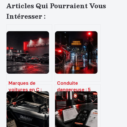
Articles Qui Pourraient Vous
Intéresser :
Marques de
Conduite
voitures en C :
dangereuse : 5
entre héritage
infractions
industriel et
sanctionnées par
révolution
135 euros
électrique
d’amende et un
retrait de points