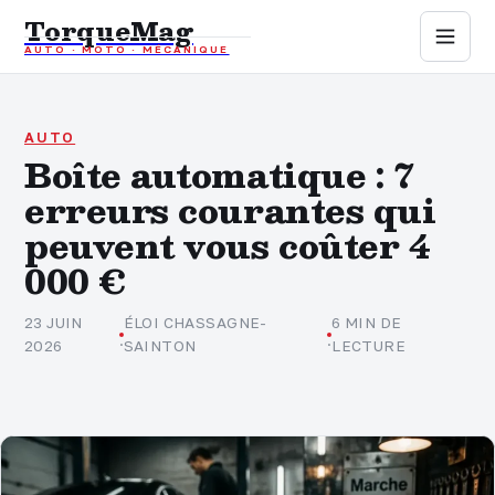
TorqueMag
AUTO · MOTO · MÉCANIQUE
Auto
Moto
AUTO
Boîte automatique : 7
erreurs courantes qui
Mécanique
peuvent vous coûter 4
Sports mécaniques
000 €
Assurance
23 JUIN
ÉLOI CHASSAGNE-
6 MIN DE
·
·
2026
SAINTON
LECTURE