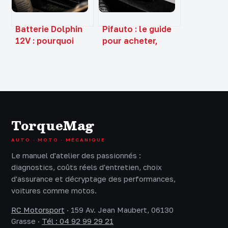
Batterie Dolphin
Pifauto : le guide
12V : pourquoi
pour acheter,
choisir la
vendre et
technologie sans
entretenir son
entretien pour
véhicule sans
votre bateau ?
commission
TorqueMag
AUTO · MOTO · MÉCANIQUE
Le manuel d'atelier des passionnés :
diagnostics, coûts réels d'entretien, choix
d'assurance et décryptage des performances,
voitures comme motos.
RC Motorsport
·
159 Av. Jean Maubert, 06130
Grasse
·
Tél : 04 92 99 29 21