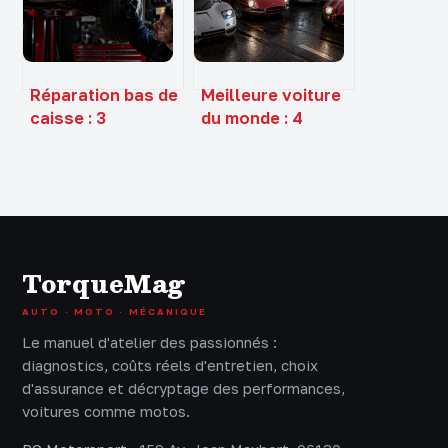
déplacements
Réparation bas de
Meilleure voiture
caisse : 3
du monde : 4
méthodes pour
icônes entre
valider votre
performance pure
contrôle
et luxe absolu
technique
TorqueMag
AUTO · MOTO · MÉCANIQUE
Le manuel d'atelier des passionnés :
diagnostics, coûts réels d'entretien, choix
d'assurance et décryptage des performances,
voitures comme motos.