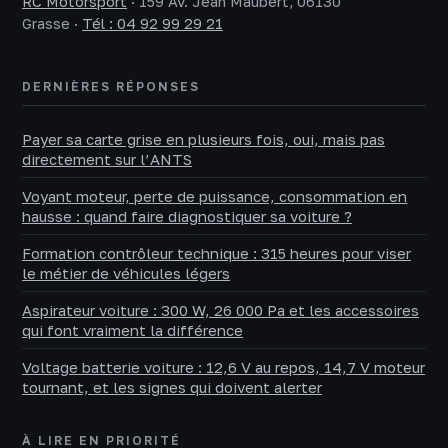
RC Motorsport
·
159 Av. Jean Maubert, 06130
Grasse
·
Tél : 04 92 99 29 21
DERNIÈRES RÉPONSES
Payer sa carte grise en plusieurs fois, oui, mais pas
directement sur l’ANTS
Voyant moteur, perte de puissance, consommation en
hausse : quand faire diagnostiquer sa voiture ?
Formation contrôleur technique : 315 heures pour viser
le métier de véhicules légers
Aspirateur voiture : 300 W, 26 000 Pa et les accessoires
qui font vraiment la différence
Voltage batterie voiture : 12,6 V au repos, 14,7 V moteur
tournant, et les signes qui doivent alerter
À LIRE EN PRIORITÉ