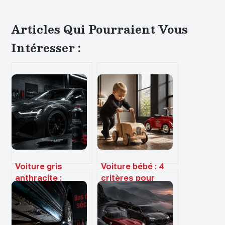
Articles Qui Pourraient Vous
Intéresser :
Voiture gris
Voiture bébé : 4
anthracite :
critères pour
choisir, entretenir
choisir le bon
et sublimer la
modèle et
teinte de
sécuriser ses
référence
premiers