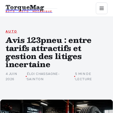
TorqueMag
AUTO · MOTO · MÉCANIQUE
Auto
Moto
AUTO
Avis 123pneu : entre
tarifs attractifs et
Mécanique
gestion des litiges
Sports mécaniques
incertaine
Assurance
4 JUIN
ÉLOI CHASSAGNE-
5 MIN DE
·
·
2026
SAINTON
LECTURE