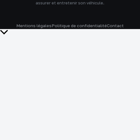
assurer et entretenir son véhicule.
Mentions légales
Politique de confidentialité
Contact
Retour
en
haut