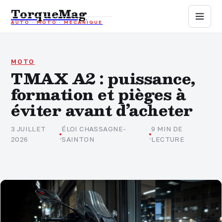
TorqueMag
AUTO · MOTO · MÉCANIQUE
Auto
Moto
MOTO
TMAX A2 : puissance,
formation et pièges à
Mécanique
éviter avant d’acheter
Sports mécaniques
3 JUILLET
ÉLOI CHASSAGNE-
9 MIN DE
·
·
2026
SAINTON
LECTURE
Assurance