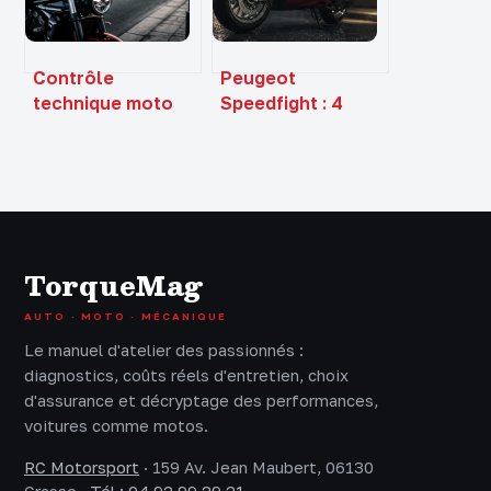
Contrôle
Peugeot
technique moto
Speedfight : 4
au Portugal :
générations de
pourquoi le
scooters sportifs
Parlement a dit
et guide d’achat
non
occasion
TorqueMag
AUTO · MOTO · MÉCANIQUE
Le manuel d'atelier des passionnés :
diagnostics, coûts réels d'entretien, choix
d'assurance et décryptage des performances,
voitures comme motos.
RC Motorsport
·
159 Av. Jean Maubert, 06130