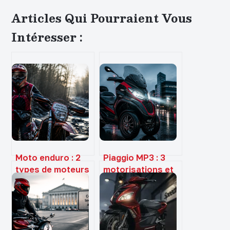
Articles Qui Pourraient Vous
Intéresser :
Moto enduro : 2
Piaggio MP3 : 3
types de moteurs
motorisations et
et 5 cylindrées
innovations
pour choisir votre
technologiques
machine idéale
pour la mobilité
urbaine