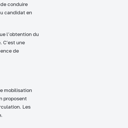
 de conduire
du candidat en
ue l’obtention du
é. C’est une
tence de
e mobilisation
on proposent
rculation. Les
e.