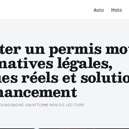
Auto
Moto
ter un permis mot
natives légales,
es réels et soluti
inancement
 CHASSAGNE-SAINTON
5 MIN DE LECTURE
·