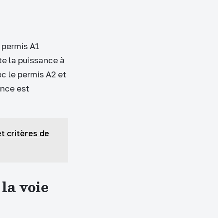
 permis A1
te la puissance à
c le permis A2 et
ence est
t critères de
la voie