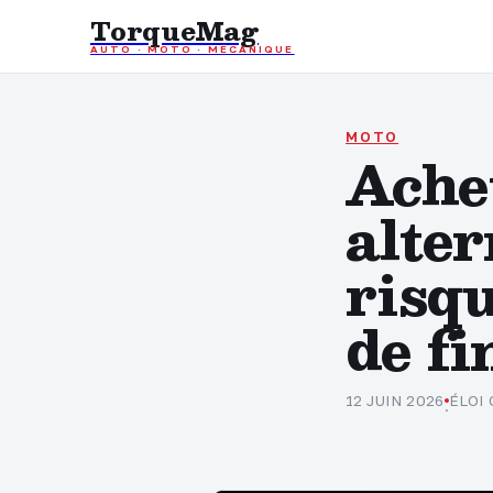
TorqueMag
AUTO · MOTO · MÉCANIQUE
MOTO
Ache
alter
risqu
de f
12 JUIN 2026
ÉLOI
·