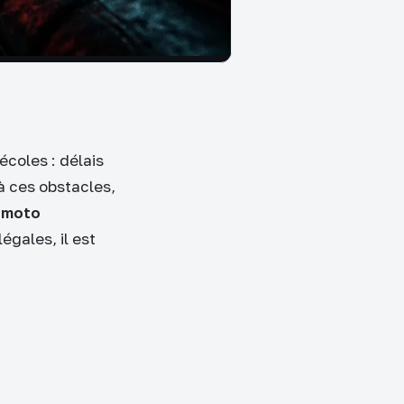
écoles : délais
à ces obstacles,
s moto
égales, il est