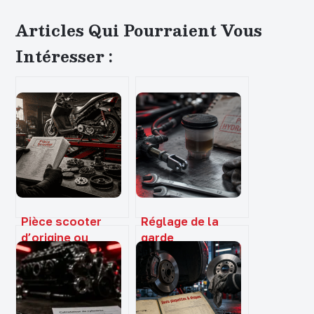
Articles Qui Pourraient Vous
Intéresser :
Pièce scooter
Réglage de la
d’origine ou
garde
adaptable :
d’embrayage
économie
hydraulique : 3
immédiate ou
étapes pour
risque mécanique
retrouver un point