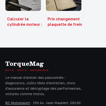
?
de patinage précis
Calculer la
Prix changement
cylindrée moteur :
plaquette de frein
formule, méthode
et disque Midas :
et exemples
devis, délais et
pratiques
points à vérifier
TorqueMag
AUTO · MOTO · MÉCANIQUE
Le manuel d'atelier des passionnés :
diagnostics, coûts réels d'entretien, choix
d'assurance et décryptage des performances,
voitures comme motos.
RC Motorsport
·
159 Av. Jean Maubert, 06130