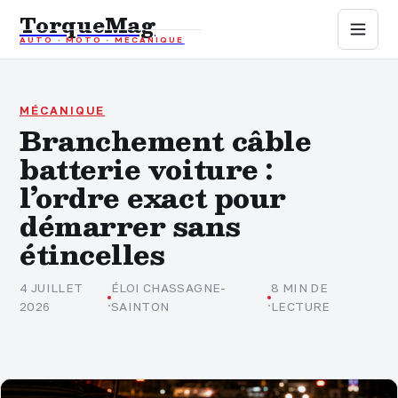
TorqueMag
AUTO · MOTO · MÉCANIQUE
Auto
Moto
MÉCANIQUE
Branchement câble
batterie voiture :
Mécanique
l’ordre exact pour
Sports mécaniques
démarrer sans
étincelles
Assurance
4 JUILLET
ÉLOI CHASSAGNE-
8 MIN DE
·
·
2026
SAINTON
LECTURE