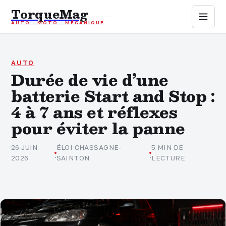
TorqueMag
AUTO · MOTO · MÉCANIQUE
Auto
Moto
AUTO
Durée de vie d’une
batterie Start and Stop :
Mécanique
4 à 7 ans et réflexes
Sports mécaniques
pour éviter la panne
Assurance
26 JUIN
ÉLOI CHASSAGNE-
5 MIN DE
·
·
2026
SAINTON
LECTURE