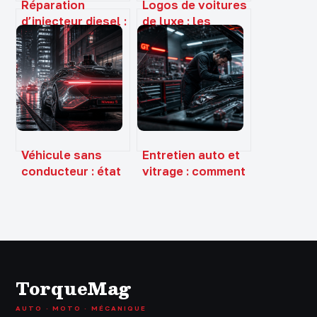
Réparation
Logos de voitures
d’injecteur diesel :
de luxe : les
du diagnostic à 20
secrets derrière
€ au
les emblèmes de
remplacement
prestige
complet à 1500 €
Véhicule sans
Entretien auto et
conducteur : état
vitrage : comment
des lieux,
Abglass optimise
réglementation et
votre budget et
limites
votre sécurité
technologiques
TorqueMag
AUTO · MOTO · MÉCANIQUE