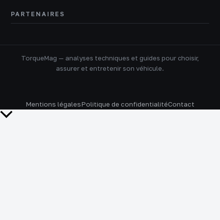
PARTENAIRES
TorqueMag — analyses techniques et guides pour choisir,
assurer et entretenir son véhicule.
Mentions légales
Politique de confidentialité
Contact
Retour
en
haut