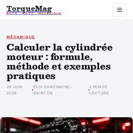
TorqueMag
AUTO · MOTO · MÉCANIQUE
Auto
Moto
MÉCANIQUE
Calculer la cylindrée
moteur : formule,
Mécanique
méthode et exemples
Sports mécaniques
pratiques
Assurance
29 JUIN
ÉLOI CHASSAGNE-
1 MIN DE
·
·
2026
SAINTON
LECTURE