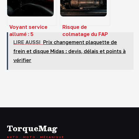
Voyant service
Risque de
allumé : 5
colmatage du FAP
réflexes pour
: 3 réflexes pour
LIRE AUSSI
Prix changement plaquette de
identifier
sauver votre
frein et disque Midas : devis, délais et points à
l’urgence et
moteur diesel
vérifier
éviter la panne
TorqueMag
AUTO · MOTO · MÉCANIQUE