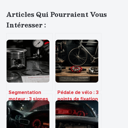
Articles Qui Pourraient Vous
Intéresser :
Segmentation
Pédale de vélo : 3
moteur : 3 signes
points de fixation
d’usure et les
et 4 critères pour
risques pour
optimiser votre
votre bloc
puissance