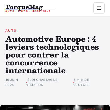
TorqueMag
AUTO · MOTO · MÉCANIQUE
Auto
Moto
AUTO
Automotive Europe : 4
leviers technologiques
Mécanique
pour contrer la
Sports mécaniques
concurrence
internationale
Assurance
16 JUIN
ÉLOI CHASSAGNE-
5 MIN DE
·
·
2026
SAINTON
LECTURE