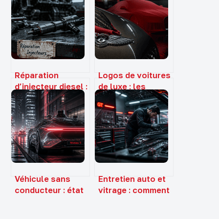
Réparation
Logos de voitures
d’injecteur diesel :
de luxe : les
du diagnostic à 20
secrets derrière
€ au
les emblèmes de
remplacement
prestige
complet à 1500 €
Véhicule sans
Entretien auto et
conducteur : état
vitrage : comment
des lieux,
Abglass optimise
réglementation et
votre budget et