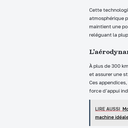
Cette technologi
atmosphérique pe
maintient une po
reléguant la plup
L’aérodynam
À plus de 300 km/
et assurer une st
Ces appendices,
force d’appui in
LIRE AUSSI
Mo
machine idéal