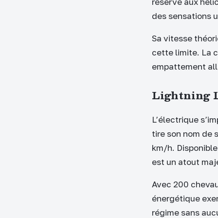
réservé aux héli
des sensations u
Sa vitesse théor
cette limite. La
empattement allo
Lightning L
L’électrique s’i
tire son nom de s
km/h. Disponible
est un atout maj
Avec 200 chevaux
énergétique exem
régime sans aucu