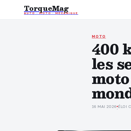
TorqueMag
AUTO · MOTO · MÉCANIQUE
MOTO
400 k
les s
moto 
mon
16 MAI 2026
ÉLOI 
·