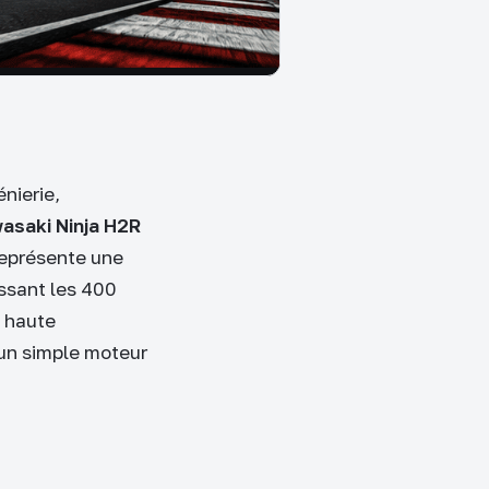
nierie,
asaki Ninja H2R
eprésente une
ssant les 400
à haute
’un simple moteur