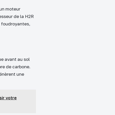
 un moteur
resseur de la H2R
 foudroyantes,
ue avant au sol
bre de carbone.
énèrent une
sir votre