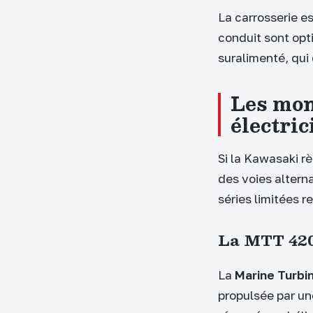
La carrosserie e
conduit sont opti
suralimenté, qui
Les mon
électric
Si la Kawasaki r
des voies alterna
séries limitées r
La MTT 420
La
Marine Turbi
propulsée par u