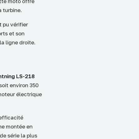
tte moto offre
 turbine.
 pu vérifier
rts et son
 ligne droite.
htning LS-218
soit environ 350
moteur électrique
efficacité
une montée en
e série la plus