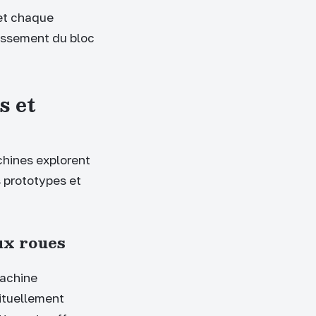
 et chaque
dissement du bloc
s et
chines explorent
s prototypes et
ux roues
machine
ituellement