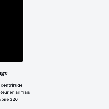
uge
centrifuge
teur en air frais
voire
326