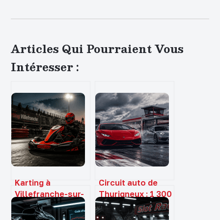
Articles Qui Pourraient Vous
Intéresser :
Karting à
Circuit auto de
Villefranche-sur-
Thurigneux : 1 300
Saône :
mètres de tracé
comparatif des
technique pour