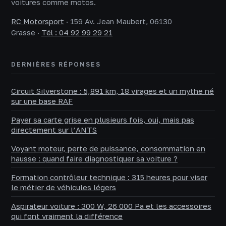
voitures comme motos.
RC Motorsport
·
159 Av. Jean Maubert, 06130
Grasse
·
Tél : 04 92 99 29 21
DERNIÈRES RÉPONSES
Circuit Silverstone : 5,891 km, 18 virages et un mythe né
sur une base RAF
Payer sa carte grise en plusieurs fois, oui, mais pas
directement sur l’ANTS
Voyant moteur, perte de puissance, consommation en
hausse : quand faire diagnostiquer sa voiture ?
Formation contrôleur technique : 315 heures pour viser
le métier de véhicules légers
Aspirateur voiture : 300 W, 26 000 Pa et les accessoires
qui font vraiment la différence