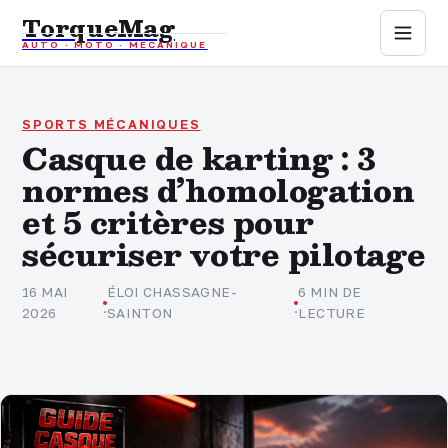
TorqueMag
AUTO · MOTO · MÉCANIQUE
Auto
Moto
SPORTS MÉCANIQUES
Casque de karting : 3
normes d’homologation
Mécanique
et 5 critères pour
Sports mécaniques
sécuriser votre pilotage
Assurance
16 MAI
ÉLOI CHASSAGNE-
6 MIN DE
·
·
2026
SAINTON
LECTURE