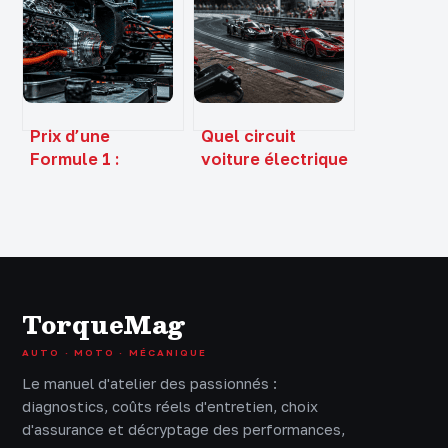
pistes, tarifs et
maîtriser le
conseils de
pilotage
pilotage
Prix d’une
Quel circuit
Formule 1 :
voiture électrique
décomposition
choisir ? Échelles,
réelle d’une
systèmes et 3
machine à 20
réflexes pour bien
millions d’euros
débuter
TorqueMag
AUTO · MOTO · MÉCANIQUE
Le manuel d'atelier des passionnés :
diagnostics, coûts réels d'entretien, choix
d'assurance et décryptage des performances,