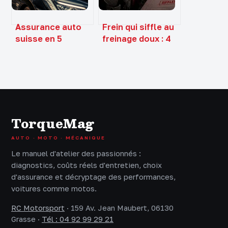
Assurance auto
Frein qui siffle au
suisse en 5
freinage doux : 4
lettres : la
causes
solution pour vos
fréquentes et
mots croisés
comment
retrouver le
silence
TorqueMag
AUTO · MOTO · MÉCANIQUE
Le manuel d'atelier des passionnés :
diagnostics, coûts réels d'entretien, choix
d'assurance et décryptage des performances,
voitures comme motos.
RC Motorsport
·
159 Av. Jean Maubert, 06130
Grasse
·
Tél : 04 92 99 29 21