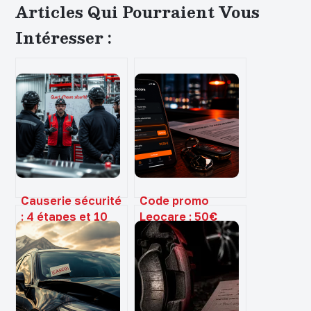
Articles Qui Pourraient Vous
Intéresser :
Causerie sécurité
Code promo
: 4 étapes et 10
Leocare : 50€
thèmes pour
offerts ou 1 mois
transformer la
gratuit, comment
prévention sur le
choisir ?
terrain