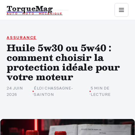
TorqueMag
AUTO · MOTO · MÉCANIQUE
Auto
Moto
ASSURANCE
Huile 5w30 ou 5w40 :
comment choisir la
Mécanique
protection idéale pour
Sports mécaniques
votre moteur
Assurance
24 JUIN
ÉLOI CHASSAGNE-
5 MIN DE
·
·
2026
SAINTON
LECTURE