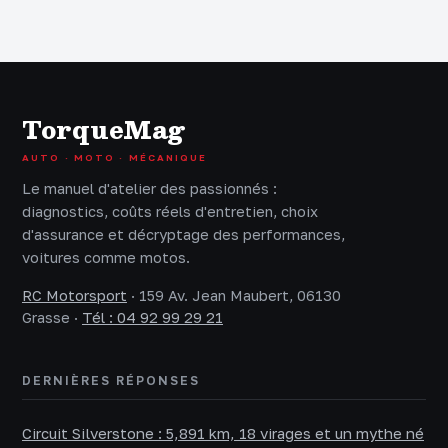
réglementation et
votre budget et
limites
votre sécurité
technologiques
TorqueMag
AUTO · MOTO · MÉCANIQUE
Le manuel d'atelier des passionnés :
diagnostics, coûts réels d'entretien, choix
d'assurance et décryptage des performances,
voitures comme motos.
RC Motorsport
·
159 Av. Jean Maubert, 06130
Grasse
·
Tél : 04 92 99 29 21
DERNIÈRES RÉPONSES
Circuit Silverstone : 5,891 km, 18 virages et un mythe né