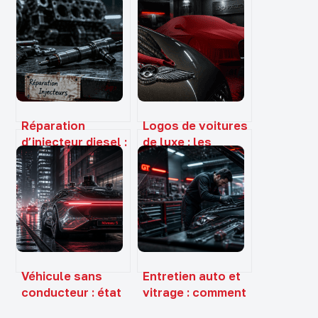
Réparation
Logos de voitures
d’injecteur diesel :
de luxe : les
du diagnostic à 20
secrets derrière
€ au
les emblèmes de
remplacement
prestige
complet à 1500 €
Véhicule sans
Entretien auto et
conducteur : état
vitrage : comment
des lieux,
Abglass optimise