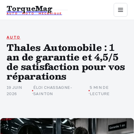
TorqueMag
AUTO · MOTO · MÉCANIQUE
Auto
Moto
AUTO
Thales Automobile : 1
an de garantie et 4,5/5
Mécanique
de satisfaction pour vos
Sports mécaniques
réparations
Assurance
19 JUIN
ÉLOI CHASSAGNE-
5 MIN DE
·
·
2026
SAINTON
LECTURE