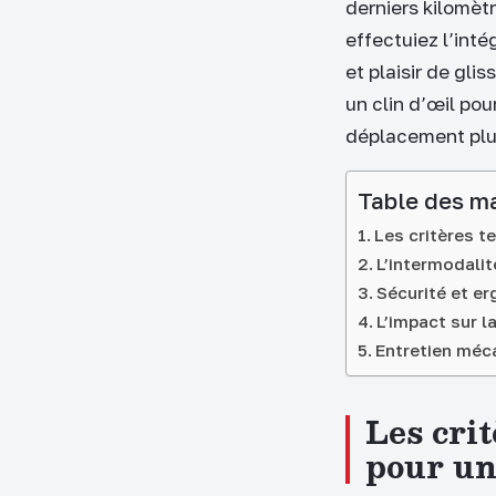
derniers kilomèt
effectuiez l’intég
et plaisir de glis
un clin d’œil po
déplacement plus
Table des m
Les critères t
L’intermodali
Sécurité et er
L’impact sur la
Entretien méca
Les crit
pour un