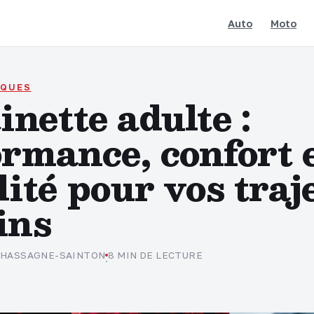
Auto
Moto
IQUES
inette adulte :
rmance, confort 
ité pour vos traj
ins
CHASSAGNE-SAINTON
8 MIN DE LECTURE
·