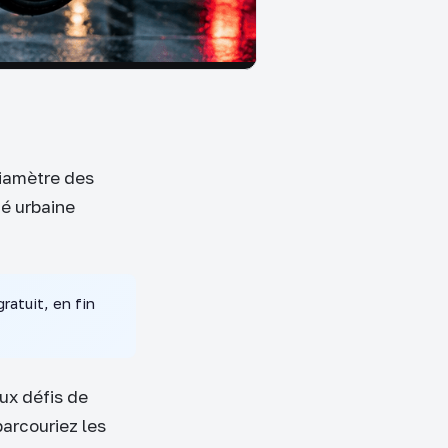
diamètre des
té urbaine
ratuit, en fin
x défis de
arcouriez les