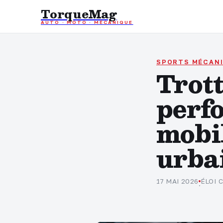
TorqueMag
AUTO · MOTO · MÉCANIQUE
SPORTS MÉCAN
Trott
perfo
mobil
urba
17 MAI 2026
ÉLOI 
·