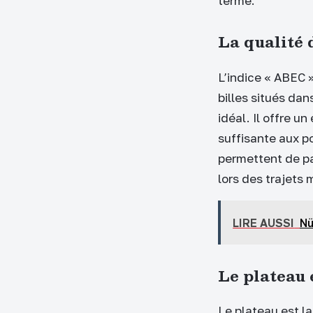
terme.
La qualité 
L’indice « ABEC »
billes situés dan
idéal. Il offre u
suffisante aux p
permettent de pa
lors des trajets 
LIRE AUSSI
Nü
Le plateau 
Le plateau est la