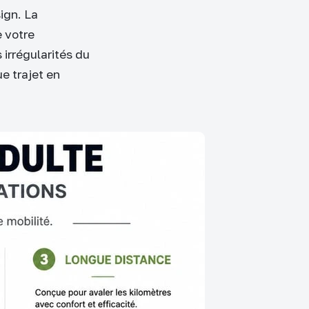
ign. La
e votre
 irrégularités du
e trajet en