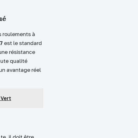
ué
es roulements à
7
est le standard
 une résistance
ute qualité
 un avantage réel
 Vert
e, il doit être