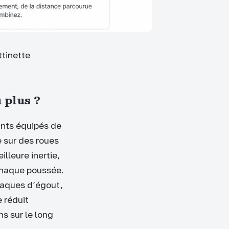
ttinette
 plus ?
ants équipés de
 sur des roues
lleure inertie,
chaque poussée.
plaques d’égout,
 réduit
ns sur le long