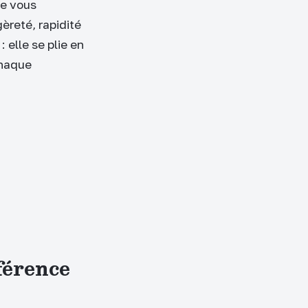
ue vous
gèreté, rapidité
: elle se plie en
chaque
fférence