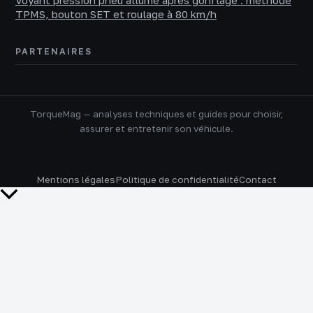
Voyant pression pneu allumé après gonflage : méthode
TPMS, bouton SET et roulage à 80 km/h
PARTENAIRES
TorqueMag — analyses techniques et guides pour choisir,
assurer et entretenir son véhicule.
Mentions légales
Politique de confidentialité
Contact
Retour
en
haut