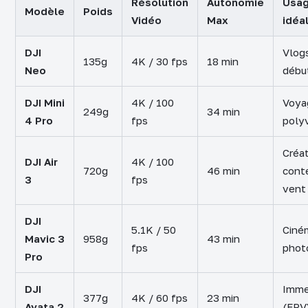
Résolution
Autonomie
Usa
Modèle
Poids
Vidéo
Max
idéa
DJI
Vlog
135g
4K / 30 fps
18 min
Neo
débu
DJI Mini
4K / 100
Voya
249g
34 min
4 Pro
fps
poly
Créa
DJI Air
4K / 100
720g
46 min
cont
3
fps
vent
DJI
5.1K / 50
Ciné
Mavic 3
958g
43 min
fps
phot
Pro
DJI
Imme
377g
4K / 60 fps
23 min
Avata 2
(FPV