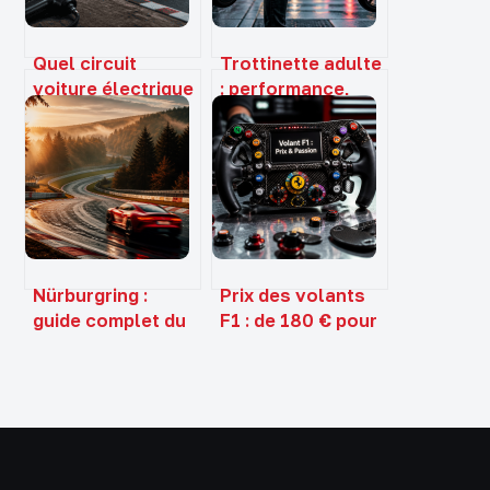
Quel circuit
Trottinette adulte
voiture électrique
: performance,
choisir ? Échelles,
confort et
systèmes et 3
mobilité pour vos
réflexes pour bien
trajets urbains
débuter
Nürburgring :
Prix des volants
guide complet du
F1 : de 180 € pour
tracé mythique et
le sim racing à 50
de l’Enfer Vert
000 € pour
l’authentique