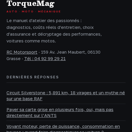
TorqueMag
AUTO · MOTO · MÉCANIQUE
Le manuel d'atelier des passionnés :
diagnostics, coûts réels d'entretien, choix
d'assurance et décryptage des performances,
voitures comme motos.
RC Motorsport
·
159 Av. Jean Maubert, 06130
Grasse
·
Tél : 04 92 99 29 21
DERNIÈRES RÉPONSES
Circuit Silverstone : 5,891 km, 18 virages et un mythe né
sur une base RAF
Payer sa carte grise en plusieurs fois, oui, mais pas
directement sur l’ANTS
Voyant moteur, perte de puissance, consommation en