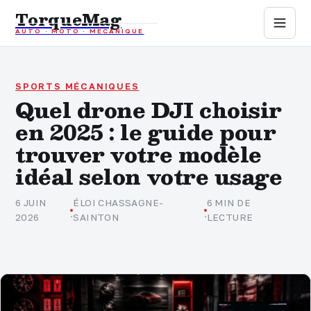
TorqueMag
AUTO · MOTO · MÉCANIQUE
Auto
Moto
SPORTS MÉCANIQUES
Quel drone DJI choisir
en 2025 : le guide pour
Mécanique
trouver votre modèle
Sports mécaniques
idéal selon votre usage
Assurance
6 JUIN
ÉLOI CHASSAGNE-
6 MIN DE
·
·
2026
SAINTON
LECTURE