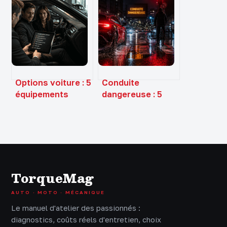
ou panne
industriel et
mécanique
révolution
imminente ?
électrique
Options voiture : 5
Conduite
équipements
dangereuse : 5
stratégiques pour
infractions
augmenter votre
sanctionnées par
valeur de revente
135 euros
de 15 %
d’amende et un
retrait de points
TorqueMag
AUTO · MOTO · MÉCANIQUE
Le manuel d'atelier des passionnés :
diagnostics, coûts réels d'entretien, choix