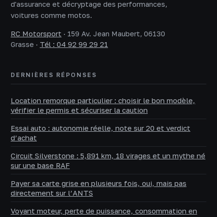
d'assurance et décryptage des performances,
voitures comme motos.
RC Motorsport
·
159 Av. Jean Maubert, 06130
Grasse
·
Tél : 04 92 99 29 21
DERNIÈRES RÉPONSES
Location remorque particulier : choisir le bon modèle,
vérifier le permis et sécuriser la caution
Essai auto : autonomie réelle, note sur 20 et verdict
d’achat
Circuit Silverstone : 5,891 km, 18 virages et un mythe né
sur une base RAF
Payer sa carte grise en plusieurs fois, oui, mais pas
directement sur l’ANTS
Voyant moteur, perte de puissance, consommation en