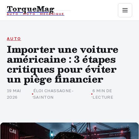
TorqueMag
AUTO · MOTO · MÉCANIQUE
Auto
Moto
AUTO
Importer une voiture
américaine : 3 étapes
Mécanique
critiques pour éviter
Sports mécaniques
un piège financier
Assurance
19 MAI
ÉLOI CHASSAGNE-
6 MIN DE
·
·
2026
SAINTON
LECTURE