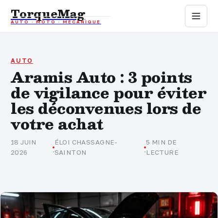
TorqueMag
AUTO · MOTO · MÉCANIQUE
Auto
Moto
AUTO
Aramis Auto : 3 points
de vigilance pour éviter
Mécanique
les déconvenues lors de
Sports mécaniques
votre achat
Assurance
18 JUIN
ÉLOI CHASSAGNE-
5 MIN DE
·
·
2026
SAINTON
LECTURE