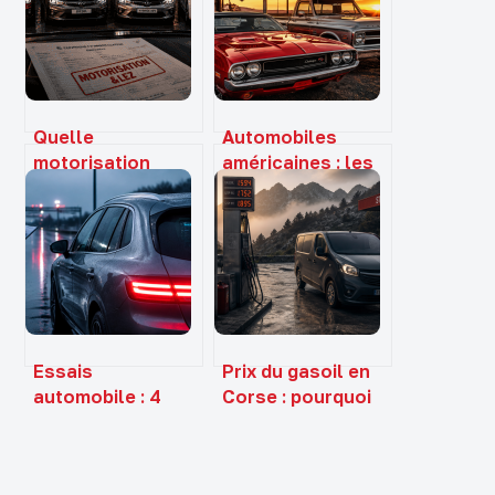
Quelle
Automobiles
motorisation
américaines : les
choisir
3 piliers de Détroit
aujourd’hui ?
et le guide
Entre contraintes
complet pour
environnementales,
réussir votre
usage réel et
importation
valeur de revente
Essais
Prix du gasoil en
automobile : 4
Corse : pourquoi
critères
de telles
indispensables
disparités et
pour vérifier
comment