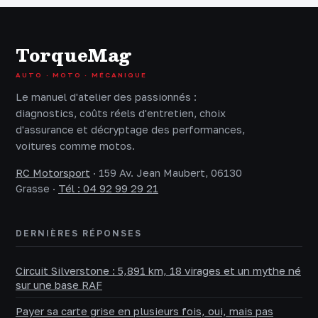
l’autonomie et le
optimiser votre
confort réel
plein ?
TorqueMag
AUTO · MOTO · MÉCANIQUE
Le manuel d'atelier des passionnés :
diagnostics, coûts réels d'entretien, choix
d'assurance et décryptage des performances,
voitures comme motos.
RC Motorsport
·
159 Av. Jean Maubert, 06130
Grasse
·
Tél : 04 92 99 29 21
DERNIÈRES RÉPONSES
Circuit Silverstone : 5,891 km, 18 virages et un mythe né
sur une base RAF
Payer sa carte grise en plusieurs fois, oui, mais pas