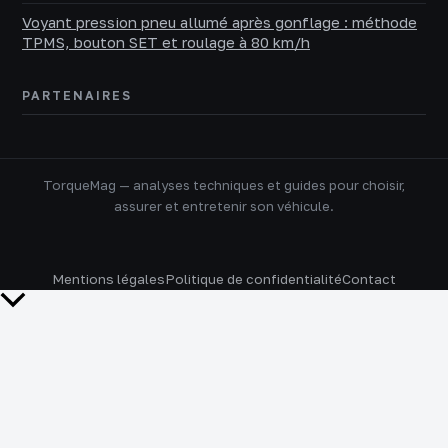
Voyant pression pneu allumé après gonflage : méthode
TPMS, bouton SET et roulage à 80 km/h
PARTENAIRES
TorqueMag — analyses techniques et guides pour choisir,
assurer et entretenir son véhicule.
Mentions légales
Politique de confidentialité
Contact
Retour
en
haut