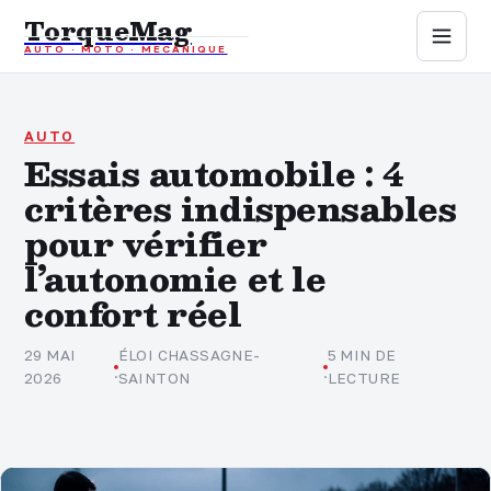
TorqueMag
AUTO · MOTO · MÉCANIQUE
Auto
Moto
AUTO
Essais automobile : 4
critères indispensables
Mécanique
pour vérifier
Sports mécaniques
l’autonomie et le
confort réel
Assurance
29 MAI
ÉLOI CHASSAGNE-
5 MIN DE
·
·
2026
SAINTON
LECTURE