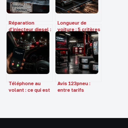
Réparation
Longueur de
d’injecteur diesel :
voiture : 5 critères
du diagnostic à 20
pour choisir le
€ au
gabarit idéal et
remplacement
éviter les erreurs
complet à 1500 €
de stationnement
Téléphone au
Avis 123pneu :
volant : ce qui est
entre tarifs
réellement
attractifs et
interdit et
gestion des
sanctionné
litiges incertaine