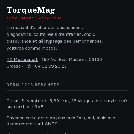
TorqueMag
AUTO · MOTO · MÉCANIQUE
Le manuel d'atelier des passionnés :
diagnostics, coûts réels d'entretien, choix
d'assurance et décryptage des performances,
voitures comme motos.
RC Motorsport
·
159 Av. Jean Maubert, 06130
Grasse
·
Tél : 04 92 99 29 21
DERNIÈRES RÉPONSES
Circuit Silverstone : 5,891 km, 18 virages et un mythe né
sur une base RAF
Payer sa carte grise en plusieurs fois, oui, mais pas
directement sur l’ANTS