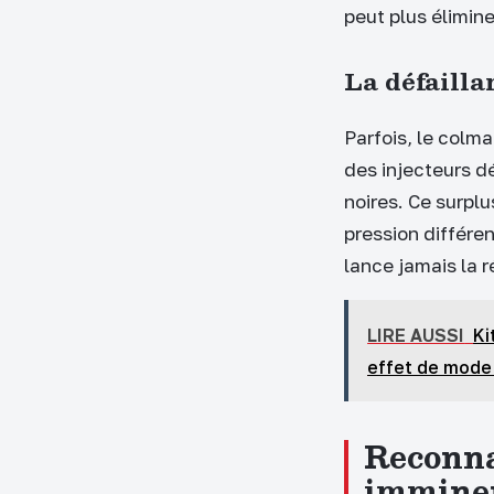
peut plus élimine
La défaill
Parfois, le colm
des injecteurs d
noires. Ce surplu
pression différen
lance jamais la r
LIRE AUSSI
Ki
effet de mode
Reconna
immine