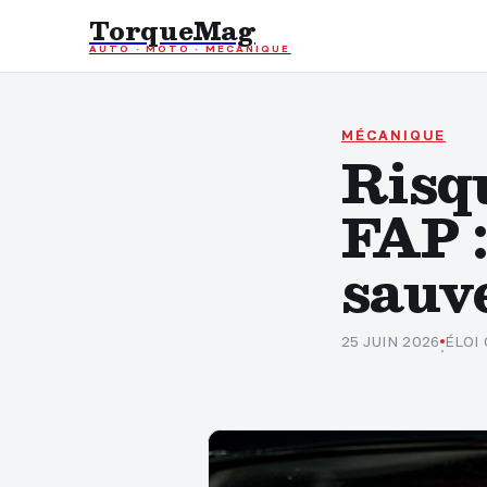
TorqueMag
AUTO · MOTO · MÉCANIQUE
MÉCANIQUE
Risq
FAP :
sauv
25 JUIN 2026
ÉLOI
·