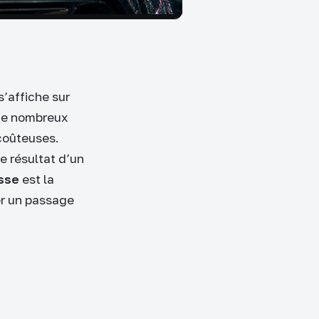
’affiche sur
 de nombreux
coûteuses.
e résultat d’un
sse
est la
er un passage