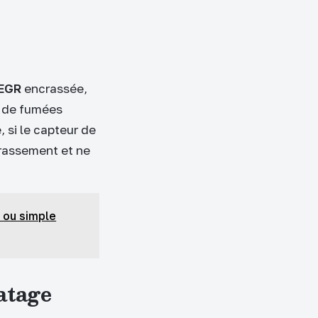
 EGR
encrassée,
s de fumées
 si le capteur de
crassement et ne
 ou simple
atage