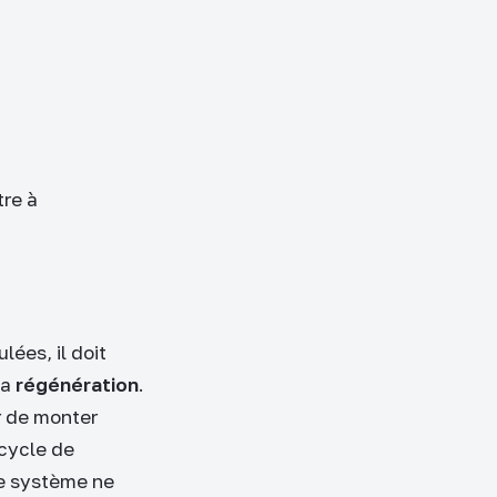
tre à
lées, il doit
la
régénération
.
r de monter
 cycle de
le système ne