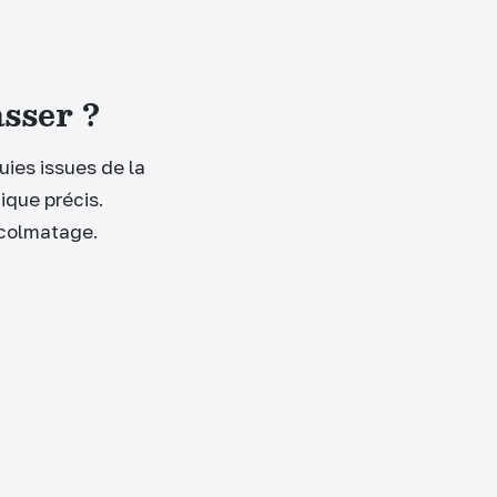
asser ?
uies issues de la
ique précis.
e colmatage.