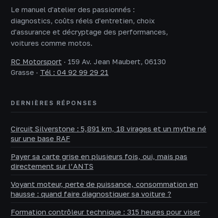
Le manuel d'atelier des passionnés :
diagnostics, coûts réels d'entretien, choix
d'assurance et décryptage des performances,
voitures comme motos.
RC Motorsport
·
159 Av. Jean Maubert, 06130
Grasse
·
Tél : 04 92 99 29 21
DERNIÈRES RÉPONSES
Circuit Silverstone : 5,891 km, 18 virages et un mythe né
sur une base RAF
Payer sa carte grise en plusieurs fois, oui, mais pas
directement sur l’ANTS
Voyant moteur, perte de puissance, consommation en
hausse : quand faire diagnostiquer sa voiture ?
Formation contrôleur technique : 315 heures pour viser