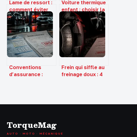
Lame de ressort :
Voiture thermique
comment éviter
enfant : choisir la
l’affaissement,
puissance idéale
sécuriser la
et garantir la
charge et choisir
sécurité du pilote
le bon modèle ?
Conventions
Frein qui siffle au
d’assurance :
freinage doux : 4
comment les
causes
accords inter-
fréquentes et
compagnies
comment
accélèrent votre
retrouver le
indemnisation
silence
TorqueMag
AUTO · MOTO · MÉCANIQUE