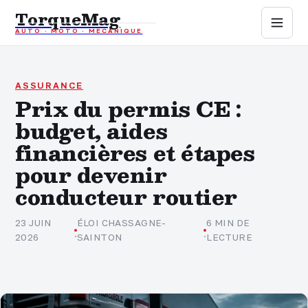
TorqueMag
AUTO · MOTO · MÉCANIQUE
Auto
Moto
ASSURANCE
Prix du permis CE :
budget, aides
Mécanique
financières et étapes
Sports mécaniques
pour devenir
conducteur routier
Assurance
23 JUIN
ÉLOI CHASSAGNE-
6 MIN DE
·
·
2026
SAINTON
LECTURE