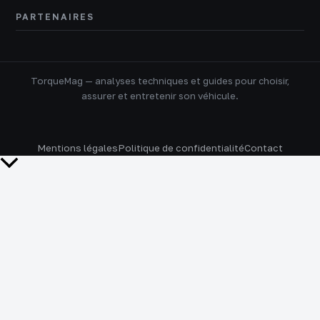
PARTENAIRES
TorqueMag — analyses techniques et guides pour choisir,
assurer et entretenir son véhicule.
Mentions légales
Politique de confidentialité
Contact
Retour
en
haut