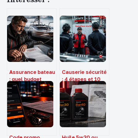
Assurance bateau
Causerie sécurité
: quel budget
: 4 étapes et 10
prévoir et
thèmes pour
comment
transformer la
optimiser vos
prévention sur le
garanties ?
terrain
Code promo
Huile 5w30 ou