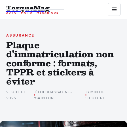
TorqueMag
AUTO · MOTO · MÉCANIQUE
Auto
Moto
ASSURANCE
Plaque
d’immatriculation non
Mécanique
conforme : formats,
Sports mécaniques
TPPR et stickers à
éviter
Assurance
2 JUILLET
ÉLOI CHASSAGNE-
8 MIN DE
·
·
2026
SAINTON
LECTURE