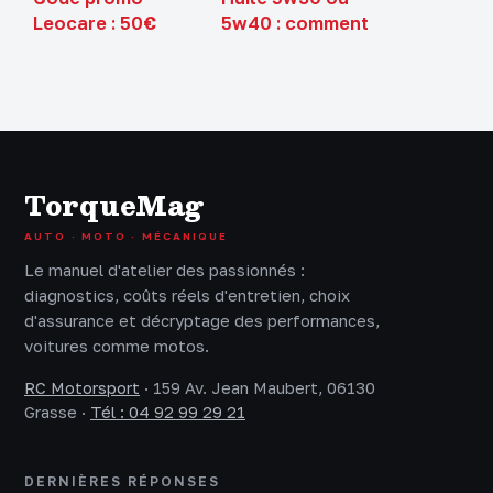
Leocare : 50€
5w40 : comment
offerts ou 1 mois
choisir la
gratuit, comment
protection idéale
choisir ?
pour votre moteur
TorqueMag
AUTO · MOTO · MÉCANIQUE
Le manuel d'atelier des passionnés :
diagnostics, coûts réels d'entretien, choix
d'assurance et décryptage des performances,
voitures comme motos.
RC Motorsport
·
159 Av. Jean Maubert, 06130
Grasse
·
Tél : 04 92 99 29 21
DERNIÈRES RÉPONSES