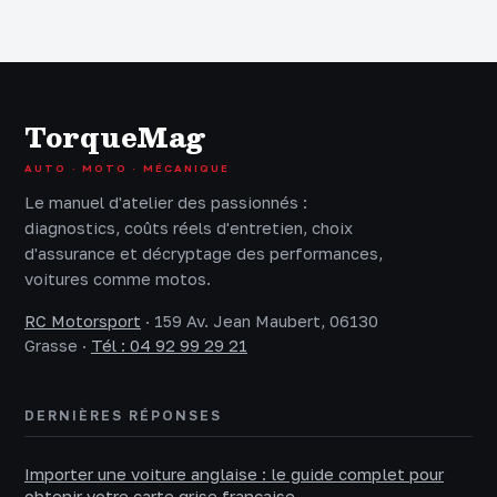
peut annuler
véhicule
votre contrat
accidenté et
sécuriser votre
indemnisation
TorqueMag
AUTO · MOTO · MÉCANIQUE
Le manuel d'atelier des passionnés :
diagnostics, coûts réels d'entretien, choix
d'assurance et décryptage des performances,
voitures comme motos.
RC Motorsport
·
159 Av. Jean Maubert, 06130
Grasse
·
Tél : 04 92 99 29 21
DERNIÈRES RÉPONSES
Importer une voiture anglaise : le guide complet pour
obtenir votre carte grise française