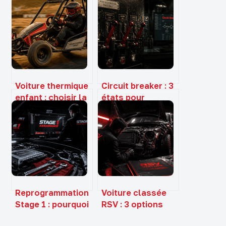
Voiture thermique
Circuit breaker : 3
enfant : choisir la
états pour
puissance idéale
stopper les
et garantir la
défaillances en
sécurité du pilote
cascade et
sécuriser vos
systèmes
Reprogrammation
Voiture classée
Stage 1 : pourquoi
RSV : 3 options
votre assurance
pour gérer votre