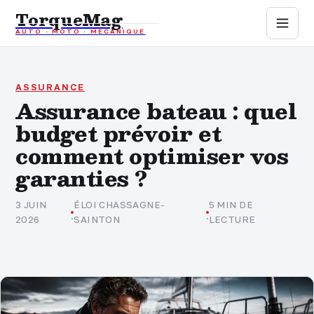
TorqueMag
AUTO · MOTO · MÉCANIQUE
Auto
Moto
ASSURANCE
Assurance bateau : quel
budget prévoir et
Mécanique
comment optimiser vos
Sports mécaniques
garanties ?
Assurance
3 JUIN
ÉLOI CHASSAGNE-
5 MIN DE
·
·
2026
SAINTON
LECTURE