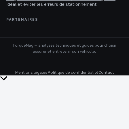
idéal et éviter les erreurs de stationnement
PARTENAIRES
TorqueMag — analyses techniques et guides pour choisir,
assurer et entretenir son véhicule.
Mentions légales
Politique de confidentialité
Contact
Retour
en
haut