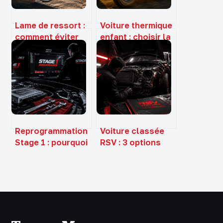
Lame de ressort :
Voiture thermique
comment éviter
enfant : choisir la
l’affaissement,
puissance idéale
sécuriser la
et garantir la
charge et choisir
sécurité du pilote
le bon modèle ?
Reprogrammation
Voiture classée
Stage 1 : pourquoi
RSV : 3 options
votre assurance
pour gérer votre
peut annuler
véhicule
votre contrat
accidenté et
sécuriser votre
indemnisation