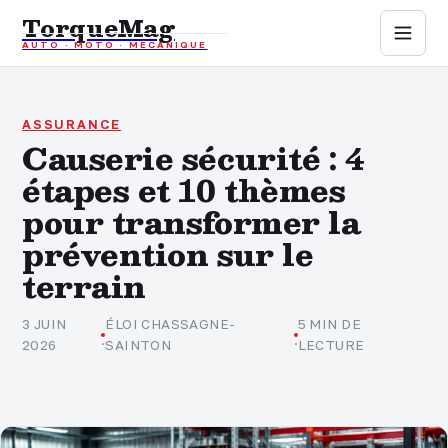
TorqueMag
AUTO · MOTO · MÉCANIQUE
Auto
Moto
ASSURANCE
Causerie sécurité : 4
étapes et 10 thèmes
Mécanique
pour transformer la
Sports mécaniques
prévention sur le
terrain
Assurance
3 JUIN
ÉLOI CHASSAGNE-
5 MIN DE
·
·
2026
SAINTON
LECTURE