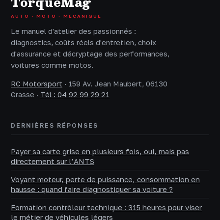
TorqueMag
AUTO · MOTO · MÉCANIQUE
Le manuel d'atelier des passionnés :
diagnostics, coûts réels d'entretien, choix
d'assurance et décryptage des performances,
voitures comme motos.
RC Motorsport
·
159 Av. Jean Maubert, 06130
Grasse
·
Tél : 04 92 99 29 21
DERNIÈRES RÉPONSES
Payer sa carte grise en plusieurs fois, oui, mais pas
directement sur l’ANTS
Voyant moteur, perte de puissance, consommation en
hausse : quand faire diagnostiquer sa voiture ?
Formation contrôleur technique : 315 heures pour viser
le métier de véhicules légers