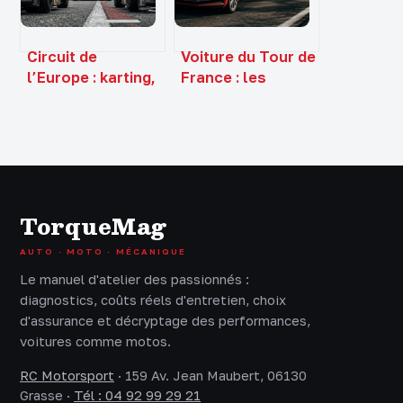
Circuit de
Voiture du Tour de
l’Europe : karting,
France : les
paintball et
coulisses d’une
bubble foot,
logistique
quelle activité
millimétrée
pour votre
prochaine sortie ?
TorqueMag
AUTO · MOTO · MÉCANIQUE
Le manuel d'atelier des passionnés :
diagnostics, coûts réels d'entretien, choix
d'assurance et décryptage des performances,
voitures comme motos.
RC Motorsport
·
159 Av. Jean Maubert, 06130
Grasse
·
Tél : 04 92 99 29 21