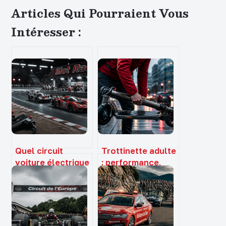
Articles Qui Pourraient Vous
Intéresser :
Quel circuit
Trottinette adulte
voiture électrique
: performance,
choisir ? Échelles,
confort et
systèmes et 3
mobilité pour vos
réflexes pour bien
trajets urbains
débuter