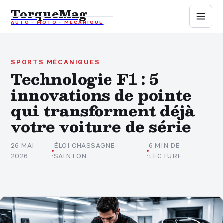
TorqueMag
AUTO · MOTO · MÉCANIQUE
Auto
Moto
SPORTS MÉCANIQUES
Technologie F1 : 5
innovations de pointe
Mécanique
qui transforment déjà
Sports mécaniques
votre voiture de série
Assurance
26 MAI
ÉLOI CHASSAGNE-
6 MIN DE
·
·
2026
SAINTON
LECTURE