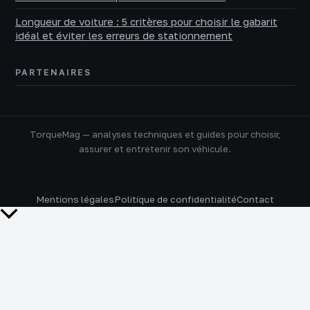
Longueur de voiture : 5 critères pour choisir le gabarit
idéal et éviter les erreurs de stationnement
PARTENAIRES
TorqueMag — analyses techniques et guides pour choisir,
assurer et entretenir son véhicule.
Mentions légales
Politique de confidentialité
Contact
Retour
en
haut