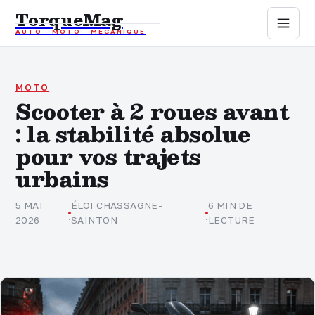
TorqueMag
AUTO · MOTO · MÉCANIQUE
Auto
Moto
MOTO
Scooter à 2 roues avant
: la stabilité absolue
Mécanique
pour vos trajets
Sports mécaniques
urbains
Assurance
5 MAI
ÉLOI CHASSAGNE-
6 MIN DE
·
·
2026
SAINTON
LECTURE