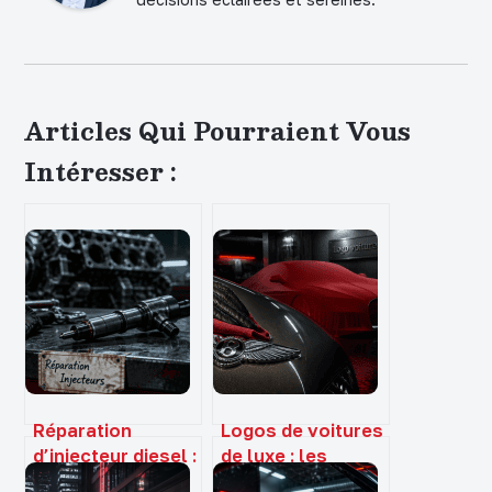
Articles Qui Pourraient Vous
Intéresser :
Réparation
Logos de voitures
d’injecteur diesel :
de luxe : les
du diagnostic à 20
secrets derrière