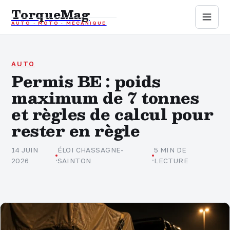
TorqueMag
AUTO · MOTO · MÉCANIQUE
Auto
Moto
AUTO
Permis BE : poids
maximum de 7 tonnes
Mécanique
et règles de calcul pour
Sports mécaniques
rester en règle
Assurance
14 JUIN
ÉLOI CHASSAGNE-
5 MIN DE
·
·
2026
SAINTON
LECTURE