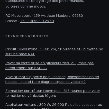
d'assurance et décryptage des performances,
voitures comme motos.
RC Motorsport
·
159 Av. Jean Maubert, 06130
Grasse
·
Tél : 04 92 99 29 21
DERNIÈRES RÉPONSES
Circuit Silverstone : 5,891 km, 18 virages et un mythe né
sur une base RAF
Payer sa carte grise en plusieurs fois, oui, mais pas
directement sur l’ANTS
Voyant moteur, perte de puissance, consommation en
hausse : quand faire diagnostiquer sa voiture ?
Formation contrôleur technique : 315 heures pour viser
le métier de véhicules légers
Aspirateur voiture : 300 W, 26 000 Pa et les accessoires