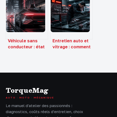
€ au
les emblèmes de
remplacement
prestige
complet à 1500 €
Véhicule sans
Entretien auto et
conducteur : état
vitrage : comment
des lieux,
Abglass optimise
réglementation et
votre budget et
limites
votre sécurité
technologiques
TorqueMag
AUTO · MOTO · MÉCANIQUE
Le manuel d'atelier des passionnés :
diagnostics, coûts réels d'entretien, choix