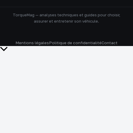
TorqueMag — analyses techniques et guides pour choisir,
assurer et entretenir son véhicule.
Mentions légales
Politique de confidentialité
Contact
Retour
en
haut