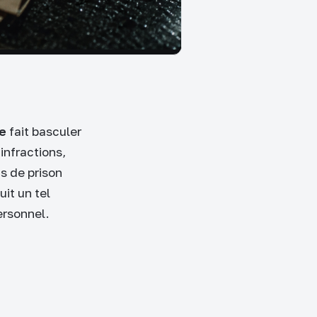
ve
fait basculer
infractions,
s de prison
it un tel
ersonnel.