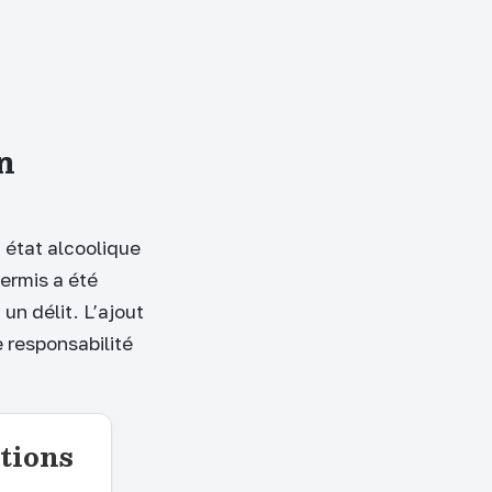
n
n état alcoolique
ermis a été
n délit. L’ajout
 responsabilité
tions