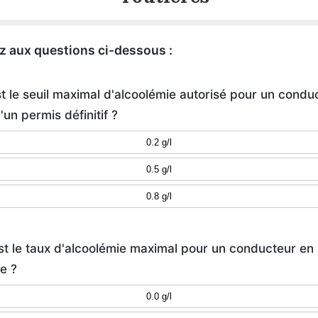
 aux questions ci-dessous :
st le seuil maximal d'alcoolémie autorisé pour un condu
d'un permis définitif ?
0.2 g/l
0.5 g/l
0.8 g/l
st le taux d'alcoolémie maximal pour un conducteur en
e ?
0.0 g/l