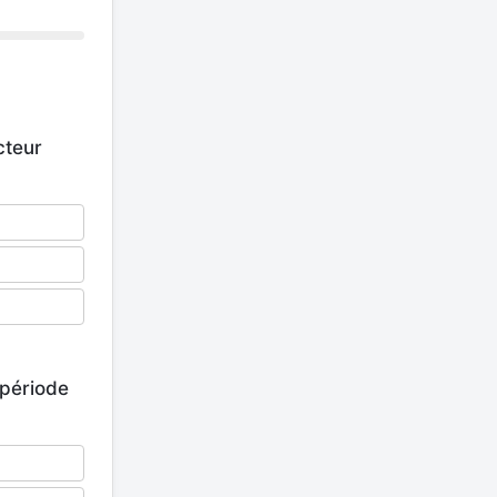
cteur
 période