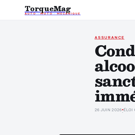
TorqueMag
AUTO · MOTO · MÉCANIQUE
ASSURANCE
Cond
alcoo
sanct
immé
26 JUIN 2026
ÉLOI
·