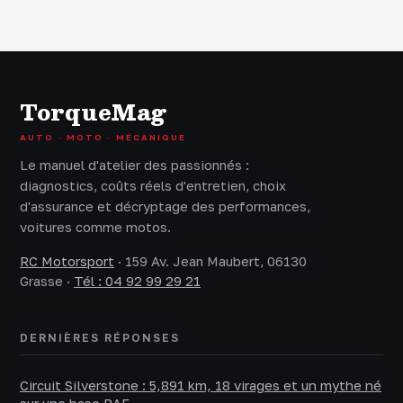
et le guide
forfait et 4 signes
complet pour
d’usure à
réussir votre
surveiller
importation
TorqueMag
AUTO · MOTO · MÉCANIQUE
Le manuel d'atelier des passionnés :
diagnostics, coûts réels d'entretien, choix
d'assurance et décryptage des performances,
voitures comme motos.
RC Motorsport
·
159 Av. Jean Maubert, 06130
Grasse
·
Tél : 04 92 99 29 21
DERNIÈRES RÉPONSES
Circuit Silverstone : 5,891 km, 18 virages et un mythe né