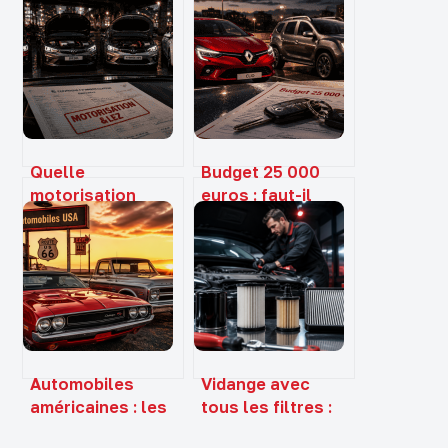
Quelle
Budget 25 000
motorisation
euros : faut-il
choisir
privilégier la
aujourd’hui ?
sérénité du neuf
Entre contraintes
ou le standing de
environnementales,
l’occasion ?
usage réel et
valeur de revente
Automobiles
Vidange avec
américaines : les
tous les filtres :
3 piliers de Détroit
prix, contenu du