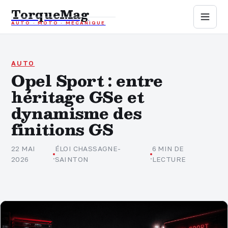
TorqueMag
AUTO · MOTO · MÉCANIQUE
Auto
Moto
AUTO
Opel Sport : entre
héritage GSe et
Mécanique
dynamisme des
Sports mécaniques
finitions GS
Assurance
22 MAI
ÉLOI CHASSAGNE-
6 MIN DE
·
·
2026
SAINTON
LECTURE