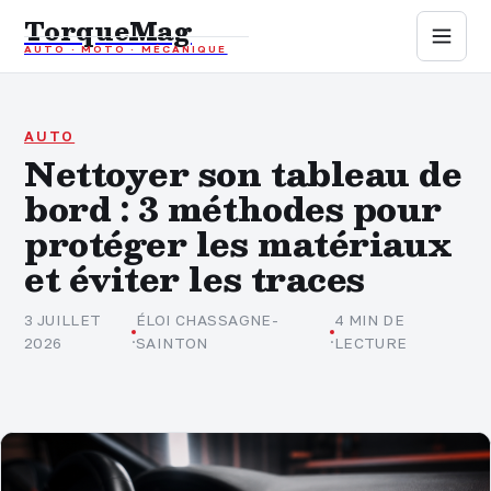
TorqueMag
AUTO · MOTO · MÉCANIQUE
Auto
Moto
AUTO
Nettoyer son tableau de
bord : 3 méthodes pour
Mécanique
protéger les matériaux
Sports mécaniques
et éviter les traces
Assurance
3 JUILLET
ÉLOI CHASSAGNE-
4 MIN DE
·
·
2026
SAINTON
LECTURE