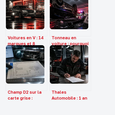
Voitures en V : 14
Tonneau en
marques et 8
voiture : pourquoi
modèles pour
la vitesse et le
briller au Petit
centre de gravité
Bac et aux quiz
dictent votre
survie
Champ D2 sur la
Thales
carte grise :
Automobile : 1 an
décrypter le code
de garantie et
TVV pour
4,5/5 de