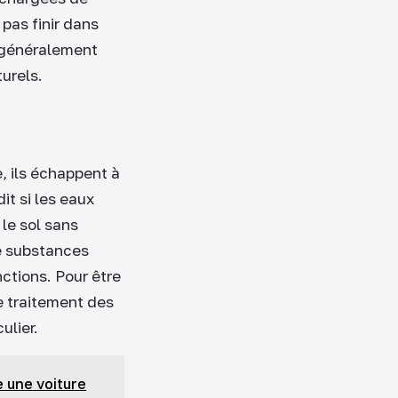
pas finir dans
t généralement
turels.
, ils échappent à
it si les eaux
le sol sans
e substances
nctions. Pour être
e traitement des
ulier.
e une voiture