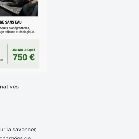
rnatives
our la savonner,
, chargées de