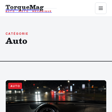
TorqueMag
AUTO · MOTO · MÉCANIQUE
Auto
Moto
CATÉGORIE
Auto
Mécanique
Sports mécaniques
Assurance
AUTO