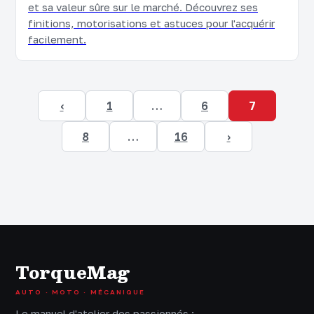
et sa valeur sûre sur le marché. Découvrez ses
finitions, motorisations et astuces pour l'acquérir
facilement.
‹
1
…
6
7
8
…
16
›
TorqueMag
AUTO · MOTO · MÉCANIQUE
Le manuel d'atelier des passionnés :